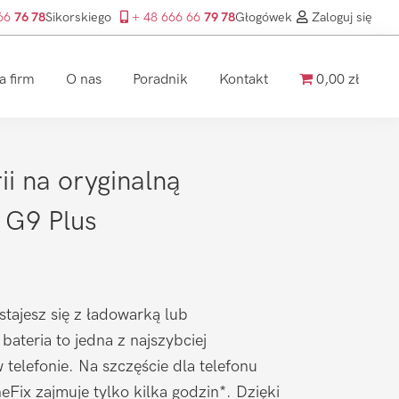
 66
76 78
Sikorskiego
+ 48 666 66
79 78
Głogówek
Zaloguj się
a firm
O nas
Poradnik
Kontakt
0,00 zł
i na oryginalną
 G9 Plus
stajesz się z ładowarką lub
ateria to jedna z najszybciej
 telefonie. Na szczęście dla telefonu
Fix zajmuje tylko kilka godzin*. Dzięki