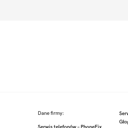
Footer
Dane firmy:
Ser
Gło
Serwis telefonów – PhoneFix