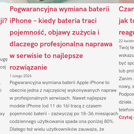
Pogwarancyjna wymiana baterii
Czar
ji?
iPhone – kiedy bateria traci
jak 
pojemność, objawy zużycia i
reag
22 kwiet
dlaczego profesjonalna naprawa
Twój te
w serwisie to najlepsze
wskazu
ługę
być sp
rozwiązanie
cej
lub pr
1 lutego 2026
Zanim 
.
Pogwarancyjna wymiana baterii Apple iPhone to
nowy, 
i:
obecnie jedna z najczęściej wykonywanych napraw
Podpow
w profesjonalnych serwisach. Nawet najlepsze
działa.
modele iPhone (od 11 do 16) tracą z czasem
telefon
axy
pojemność baterii – zazwyczaj po 18–36 miesiącach
Czytaj 
codziennego użytkowania spada ona poniżej 80%.
Dlatego też wielu użytkowników zauważa, że