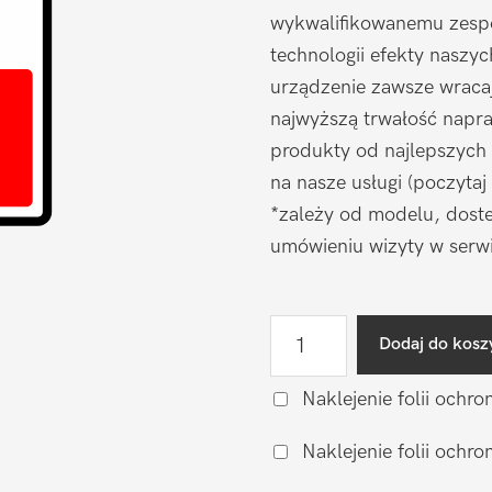
wykwalifikowanemu zespo
technologii efekty naszy
urządzenie zawsze wraca
najwyższą trwałość napr
produkty od najlepszych
na nasze usługi (poczytaj
*zależy od modelu, doste
umówieniu wizyty w serwi
ilość
Dodaj do kosz
Wymiana
baterii
Naklejenie folii ochro
na
Naklejenie folii och
oryginalną
Motorola