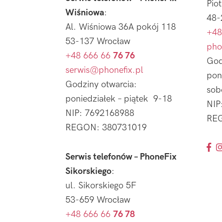
Pio
Wiśniowa
:
48-
Al. Wiśniowa 36A pokój 118
+48
53-137 Wrocław
pho
+48 666 66
76 76
God
serwis@phonefix.pl
pon
Godziny otwarcia:
sob
poniedziałek – piątek 9-18
NIP
NIP: 7692168988
REG
REGON: 380731019
Serwis telefonów – PhoneFix
Sikorskiego
:
ul. Sikorskiego 5F
53-659 Wrocław
+48 666 66
76 78