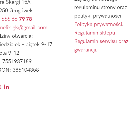
tra Skargi 15A
regulaminu strony oraz
250 Głogówek
polityki prywatności.
 666 66
79 78
Polityka prywatności
.
nefix.gk@gmail.com
Regulamin sklepu
.
ziny otwarcia:
Regulamin serwisu oraz
iedziałek – piątek 9-17
gwarancji.
ota 9-12
: 7551937189
ON: 386104358