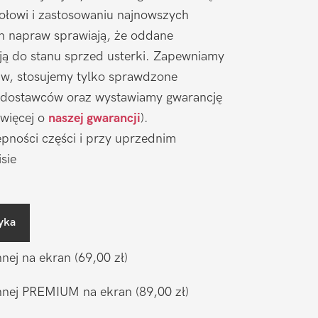
łowi i zastosowaniu najnowszych
ch napraw sprawiają, że oddane
ją do stanu sprzed usterki. Zapewniamy
aw, stosujemy tylko sprawdzone
 dostawców oraz wystawiamy gwarancję
 więcej o
naszej gwarancji
).
pności części i przy uprzednim
sie
yka
nnej na ekran
(69,00 zł)
ronnej PREMIUM na ekran
(89,00 zł)