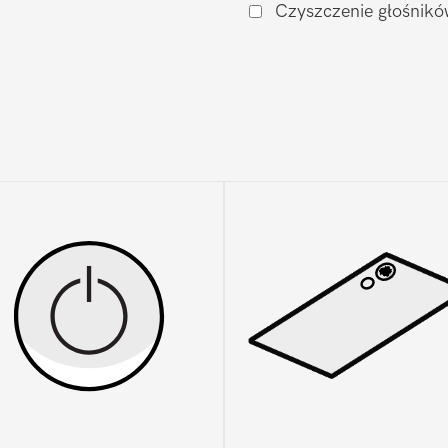
Czyszczenie głośnikó
Moto
G9
Plus