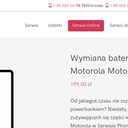
+ 48 666 66
76 76
Wiśniowa
+ 48 666
Serwis
Usterki
Serwis Online
Serwis dl
Wymiana bateri
Motorola Moto
199,00
zł
Od jakiegoś czasu nie roz
powerbankiem? Niestety, b
zużywających się części w
Motorola w Serwisie Phone