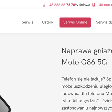
+ 48 666 66
76 76
Wiśniowa
+ 48 666
Serwis
Usterki
Serwis Online
Serwis dl
Naprawa gniaz
Moto G86 5G
Telefon się nie ładuje? S
może uszkodzeniu uległo
ładownia dla telefonu Mo
tylko kilka godzin*. Dzi
zastosowaniu najnowszyc