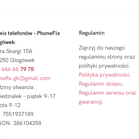
Regulamin
wis telefonów – PhoneFix
gówek
:
Zajrzyj do naszego
tra Skargi 15A
regulaminu strony oraz
250 Głogówek
polityki prywatności.
 666 66
79 78
Polityka prywatności
.
nefix.gk@gmail.com
Regulamin sklepu
.
ziny otwarcia:
Regulamin serwisu oraz
iedziałek – piątek 9-17
gwarancji.
ota 9-12
: 7551937189
ON: 386104358