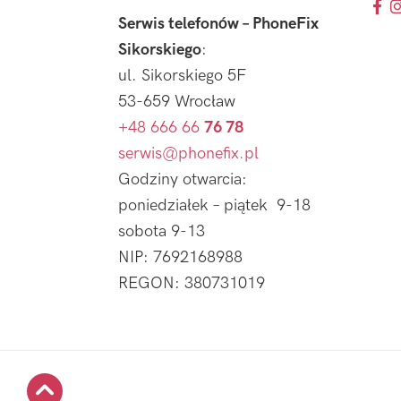
Serwis telefonów – PhoneFix
Sikorskiego
:
ul. Sikorskiego 5F
53-659 Wrocław
+48 666 66
76 78
serwis@phonefix.pl
Godziny otwarcia:
poniedziałek – piątek 9-18
sobota 9-13
NIP: 7692168988
REGON: 380731019