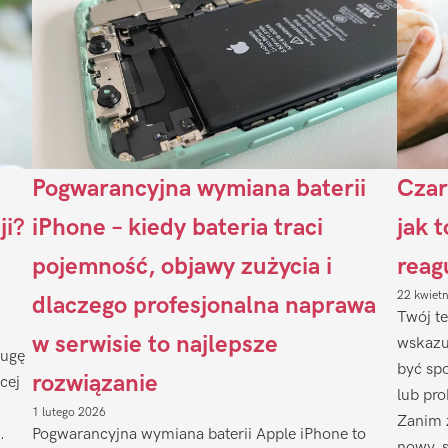
Pogwarancyjna wymiana baterii
Czar
ji?
iPhone – kiedy bateria traci
jak 
pojemność, objawy zużycia i
reag
22 kwiet
dlaczego profesjonalna naprawa
Twój te
w serwisie to najlepsze
wskazu
ługę
być sp
rozwiązanie
cej
lub pr
1 lutego 2026
Zanim 
.
Pogwarancyjna wymiana baterii Apple iPhone to
nowy, 