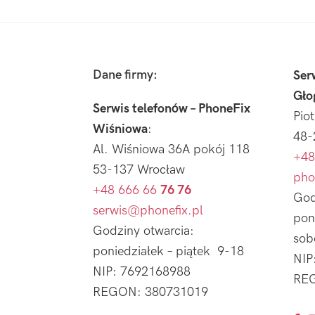
Footer
Dane firmy:
Ser
Gło
Serwis telefonów – PhoneFix
Pio
Wiśniowa
:
48-
Al. Wiśniowa 36A pokój 118
+48
53-137 Wrocław
pho
+48 666 66
76 76
God
serwis@phonefix.pl
pon
Godziny otwarcia:
sob
poniedziałek – piątek 9-18
NIP
NIP: 7692168988
REG
REGON: 380731019