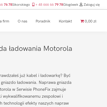
 66
76 78
Sikorskiego
+ 48 666 66
79 78
Głogówek
Zaloguj się
a firm
O nas
Poradnik
Kontakt
0,00 zł
da ładowania Motorola
prawdzałeś już kabel i ładowarkę? Być
 gniazdo ładowania. Naprawa gniazda
torola w Serwisie PhoneFix zajmuje
ęki wykwalifikowanemu zespołowi i
h technologii efekty naszych napraw