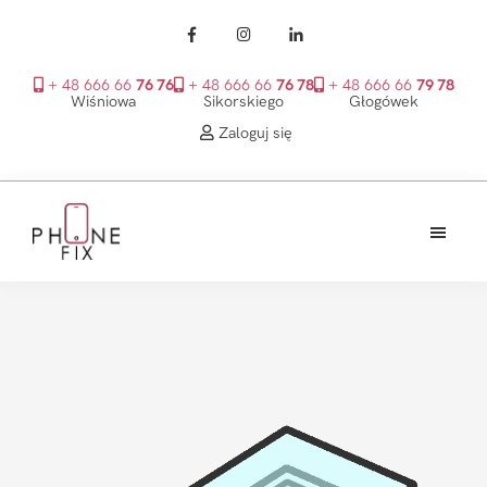
+ 48 666 66
76 76
+ 48 666 66
76 78
+ 48 666 66
79 78
Wiśniowa
Sikorskiego
Głogówek
Zaloguj się
Przejdź
Przejdź
Przejdź
do
do
do
treści
głównego
stopki
PhoneFix
paska
bocznego