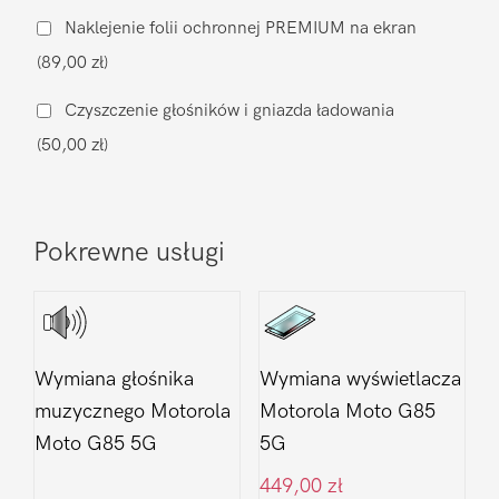
na
Naklejenie folii ochronnej PREMIUM na ekran
zamiennik
(89,00 zł)
Oled
Motorola
Czyszczenie głośników i gniazda ładowania
Moto
(50,00 zł)
G85
5G
Pokrewne usługi
Wymiana głośnika
Wymiana wyświetlacza
muzycznego Motorola
Motorola Moto G85
Moto G85 5G
5G
449,00
zł