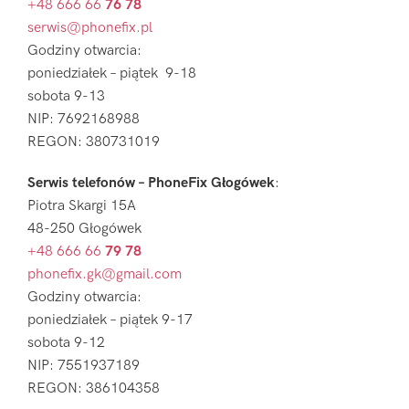
+48 666 66
76 78
serwis@phonefix.pl
Godziny otwarcia:
poniedziałek – piątek 9-18
sobota 9-13
NIP: 7692168988
REGON: 380731019
Serwis telefonów – PhoneFix Głogówek
:
Piotra Skargi 15A
48-250 Głogówek
+48 666 66
79 78
phonefix.gk@gmail.com
Godziny otwarcia:
poniedziałek – piątek 9-17
sobota 9-12
NIP: 7551937189
REGON: 386104358