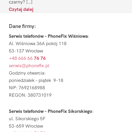
czarny? […]
Czytaj dalej
Footer
Dane firmy:
Serwis telefonów – PhoneFix Wiśniowa
:
Al. Wiśniowa 36A pokój 118
53-137 Wrocław
+48 666 66
76 76
serwis@phonefix.pl
Godziny otwarcia:
poniedziałek – piątek 9-18
NIP: 7692168988
REGON: 380731019
Serwis telefonów – PhoneFix Sikorskiego
:
ul. Sikorskiego 5F
53-659 Wrocław