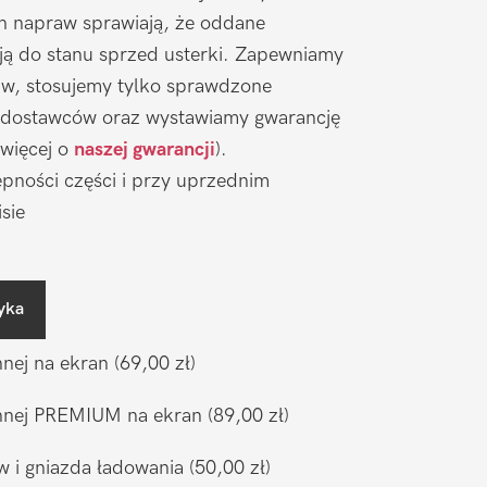
ch napraw sprawiają, że oddane
ją do stanu sprzed usterki. Zapewniamy
aw, stosujemy tylko sprawdzone
 dostawców oraz wystawiamy gwarancję
 więcej o
naszej gwarancji
).
pności części i przy uprzednim
sie
yka
nnej na ekran
(69,00 zł)
ronnej PREMIUM na ekran
(89,00 zł)
w i gniazda ładowania
(50,00 zł)