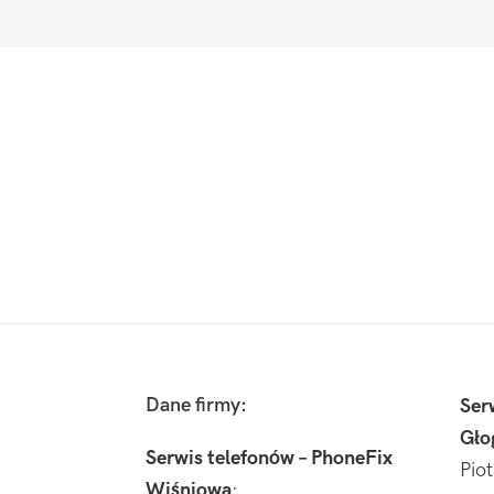
Footer
Dane firmy:
Ser
Gło
Serwis telefonów – PhoneFix
Pio
Wiśniowa
: