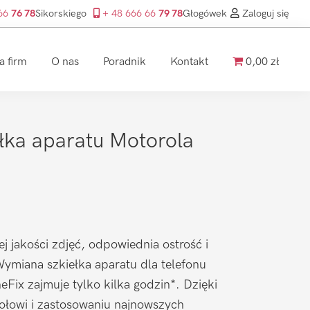
 66
76 78
Sikorskiego
+ 48 666 66
79 78
Głogówek
Zaloguj się
a firm
O nas
Poradnik
Kontakt
0,00 zł
łka aparatu Motorola
ej jakości zdjęć, odpowiednia ostrość i
ymiana szkiełka aparatu dla telefonu
Fix zajmuje tylko kilka godzin*. Dzięki
łowi i zastosowaniu najnowszych