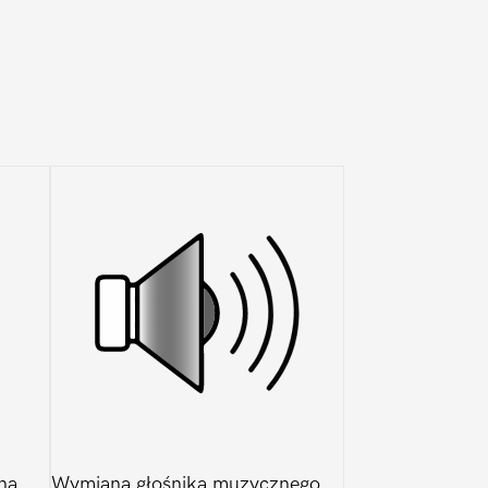
ną
Wymiana głośnika muzycznego