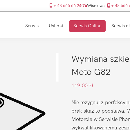
+ 48 666 66
76 76
Wiśniowa
+ 48 666
Serwis
Usterki
Serwis Online
Serwis dl
Wymiana szkie
Moto G82
119,00
zł
Nie rezygnuj z perfekcyjn
brak skaz to podstawa. W
Motorola w Serwisie Phone
wykwalifikowanemu zespo