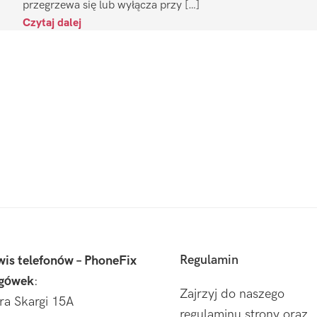
przegrzewa się lub wyłącza przy […]
Czytaj dalej
Regulamin
wis telefonów – PhoneFix
gówek
:
Zajrzyj do naszego
tra Skargi 15A
regulaminu strony oraz