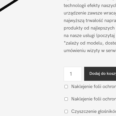
technologii efekty naszy
urządzenie zawsze wraca
najwyższą trwałość napr
produkty od najlepszych
na nasze usługi (poczytaj
*zależy od modelu, doste
umówieniu wizyty w serwi
ilość
Dodaj do kosz
Wymiana
szkiełka
Naklejenie folii ochro
aparatu
Naklejenie folii och
Motorola
Moto
Czyszczenie głośnikó
G82