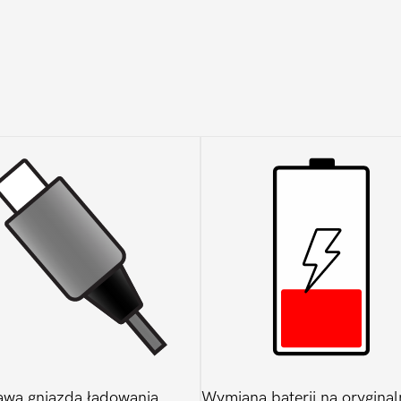
wa gniazda ładowania
Wymiana baterii na oryginal