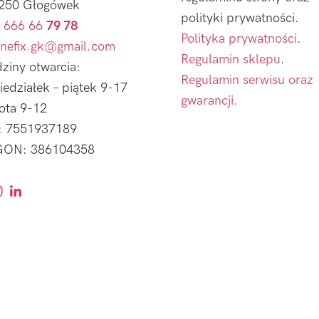
250 Głogówek
polityki prywatności.
 666 66
79 78
Polityka prywatności
.
nefix.gk@gmail.com
Regulamin sklepu
.
ziny otwarcia:
Regulamin serwisu oraz
iedziałek – piątek 9-17
gwarancji.
ota 9-12
: 7551937189
ON: 386104358