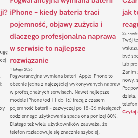
Pogwarancyjna wymiana baterii
Czar
ji?
iPhone – kiedy bateria traci
jak 
pojemność, objawy zużycia i
reag
22 kwiet
dlaczego profesjonalna naprawa
Twój te
w serwisie to najlepsze
wskazu
ługę
być sp
rozwiązanie
cej
lub pr
1 lutego 2026
Zanim 
.
Pogwarancyjna wymiana baterii Apple iPhone to
nowy, 
i:
obecnie jedna z najczęściej wykonywanych napraw
Podpow
w profesjonalnych serwisach. Nawet najlepsze
działa.
modele iPhone (od 11 do 16) tracą z czasem
telefon
axy
pojemność baterii – zazwyczaj po 18–36 miesiącach
Czytaj 
codziennego użytkowania spada ona poniżej 80%.
Dlatego też wielu użytkowników zauważa, że
telefon rozładowuje się znacznie szybciej,