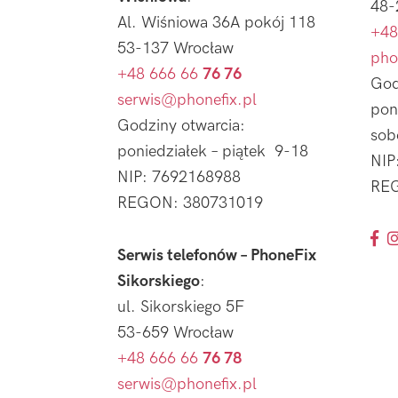
48-
Al. Wiśniowa 36A pokój 118
+48
53-137 Wrocław
pho
+48 666 66
76 76
God
serwis@phonefix.pl
pon
Godziny otwarcia:
sob
poniedziałek – piątek 9-18
NIP
NIP: 7692168988
REG
REGON: 380731019
Serwis telefonów – PhoneFix
Sikorskiego
:
ul. Sikorskiego 5F
53-659 Wrocław
+48 666 66
76 78
serwis@phonefix.pl