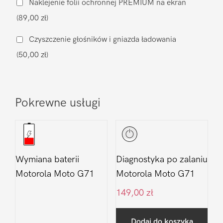
Naklejenie folii ochronnej PREMIUM na ekran
Moto
(89,00 zł)
G71
Czyszczenie głośników i gniazda ładowania
(50,00 zł)
Pokrewne usługi
Wymiana baterii
Diagnostyka po zalaniu
Motorola Moto G71
Motorola Moto G71
149,00
zł
Dodaj do koszyka