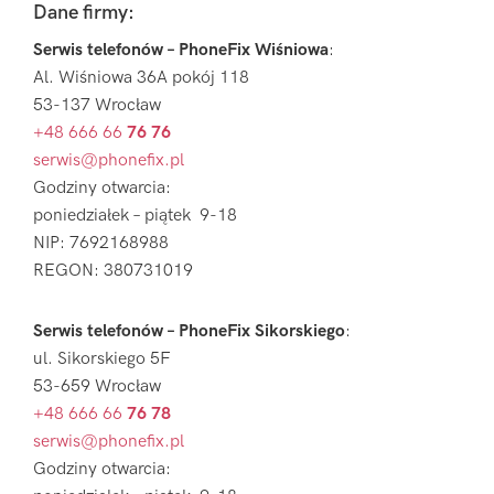
Footer
Dane firmy:
Serwis telefonów – PhoneFix Wiśniowa
:
Al. Wiśniowa 36A pokój 118
53-137 Wrocław
+48 666 66
76 76
serwis@phonefix.pl
Godziny otwarcia:
poniedziałek – piątek 9-18
NIP: 7692168988
REGON: 380731019
Serwis telefonów – PhoneFix Sikorskiego
:
ul. Sikorskiego 5F
53-659 Wrocław
+48 666 66
76 78
serwis@phonefix.pl
Godziny otwarcia: