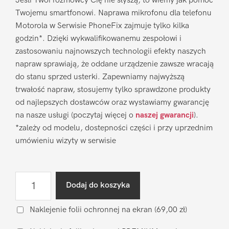
Jeśli Twoi rozmówcy Cię nie słyszą, to wiemy jak pomóc
Twojemu smartfonowi. Naprawa mikrofonu dla telefonu
Motorola w Serwisie PhoneFix zajmuje tylko kilka
godzin*. Dzięki wykwalifikowanemu zespołowi i
zastosowaniu najnowszych technologii efekty naszych
napraw sprawiają, że oddane urządzenie zawsze wracają
do stanu sprzed usterki. Zapewniamy najwyższą
trwałość napraw, stosujemy tylko sprawdzone produkty
od najlepszych dostawców oraz wystawiamy gwarancję
na nasze usługi (poczytaj więcej o
naszej gwarancji
).
*zależy od modelu, dostepności części i przy uprzednim
umówieniu wizyty w serwisie
ilość
Dodaj do koszyka
Naprawa
mikrofonu
Naklejenie folii ochronnej na ekran
(69,00 zł)
Motorola