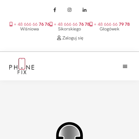
+ 48 666 66
76 76
+ 48 666 66
76 78
+ 48 666 66
79 78
Wiśniowa
Sikorskiego
Głogówek
Zaloguj się
Przejdź
Przejdź
Przejdź
do
do
do
treści
głównego
stopki
PhoneFix
paska
bocznego