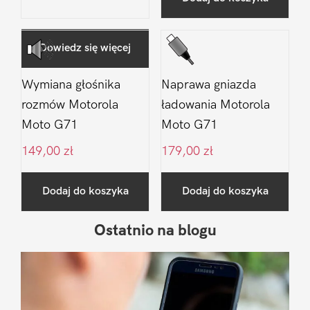
Dowiedz się więcej
Wymiana głośnika
Naprawa gniazda
rozmów Motorola
ładowania Motorola
Moto G71
Moto G71
149,00
zł
179,00
zł
Dodaj do koszyka
Dodaj do koszyka
Ostatnio na blogu
Pierwszy
Sidebar