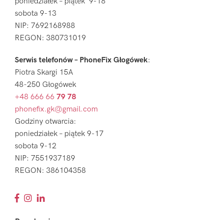
poniedziałek – piątek 9-18
sobota 9-13
NIP: 7692168988
REGON: 380731019
Serwis telefonów – PhoneFix Głogówek
:
Piotra Skargi 15A
48-250 Głogówek
+48 666 66
79 78
phonefix.gk@gmail.com
Godziny otwarcia:
poniedziałek – piątek 9-17
sobota 9-12
NIP: 7551937189
REGON: 386104358