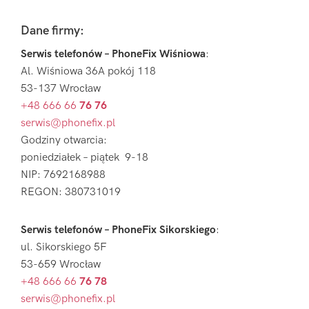
Footer
Dane firmy:
Serwis telefonów – PhoneFix Wiśniowa
:
Al. Wiśniowa 36A pokój 118
53-137 Wrocław
+48 666 66
76 76
serwis@phonefix.pl
Godziny otwarcia:
poniedziałek – piątek 9-18
NIP: 7692168988
REGON: 380731019
Serwis telefonów – PhoneFix Sikorskiego
:
ul. Sikorskiego 5F
53-659 Wrocław
+48 666 66
76 78
serwis@phonefix.pl