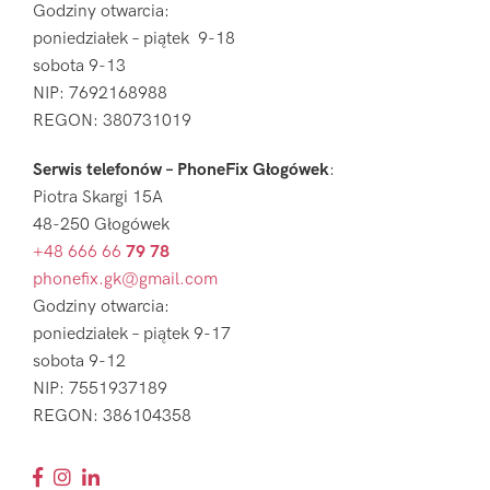
Godziny otwarcia:
poniedziałek – piątek 9-18
sobota 9-13
NIP: 7692168988
REGON: 380731019
Serwis telefonów – PhoneFix Głogówek
:
Piotra Skargi 15A
48-250 Głogówek
+48 666 66
79 78
phonefix.gk@gmail.com
Godziny otwarcia:
poniedziałek – piątek 9-17
sobota 9-12
NIP: 7551937189
REGON: 386104358