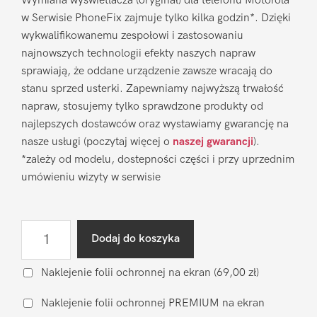
Wymiana wyświetlacza (oryginał) dla telefonu Motorola
w Serwisie PhoneFix zajmuje tylko kilka godzin*. Dzięki
wykwalifikowanemu zespołowi i zastosowaniu
najnowszych technologii efekty naszych napraw
sprawiają, że oddane urządzenie zawsze wracają do
stanu sprzed usterki. Zapewniamy najwyższą trwałość
napraw, stosujemy tylko sprawdzone produkty od
najlepszych dostawców oraz wystawiamy gwarancję na
nasze usługi (poczytaj więcej o
naszej gwarancji
).
*zależy od modelu, dostepności części i przy uprzednim
umówieniu wizyty w serwisie
ilość
Dodaj do koszyka
Wymiana
wyświetlacza
Naklejenie folii ochronnej na ekran
(69,00 zł)
Motorola
Naklejenie folii ochronnej PREMIUM na ekran
Moto