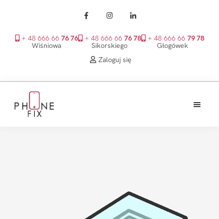
+ 48 666 66
76 76
+ 48 666 66
76 78
+ 48 666 66
79 78
Wiśniowa
Sikorskiego
Głogówek
Zaloguj się
Przejdź
Przejdź
Przejdź
do
do
do
treści
głównego
stopki
PhoneFix
paska
bocznego