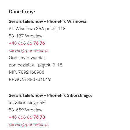
Footer
Dane firmy:
Serwis telefonów – PhoneFix Wiśniowa
:
Al. Wiśniowa 36A pokój 118
53-137 Wrocław
+48 666 66
76 76
serwis@phonefix.pl
Godziny otwarcia:
poniedziałek – piątek 9-18
NIP: 7692168988
REGON: 380731019
Serwis telefonów – PhoneFix Sikorskiego
:
ul. Sikorskiego 5F
53-659 Wrocław
+48 666 66
76 78
serwis@phonefix.pl