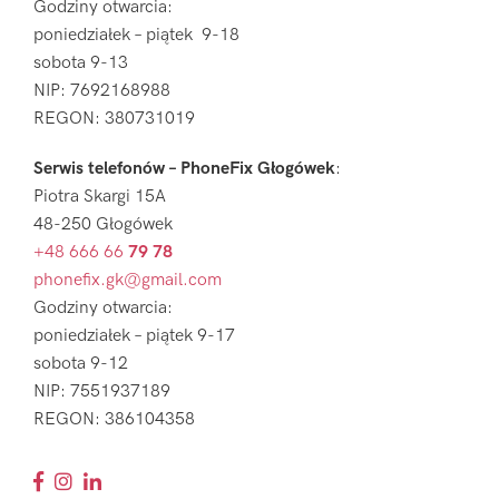
Godziny otwarcia:
poniedziałek – piątek 9-18
sobota 9-13
NIP: 7692168988
REGON: 380731019
Serwis telefonów – PhoneFix Głogówek
:
Piotra Skargi 15A
48-250 Głogówek
+48 666 66
79 78
phonefix.gk@gmail.com
Godziny otwarcia:
poniedziałek – piątek 9-17
sobota 9-12
NIP: 7551937189
REGON: 386104358