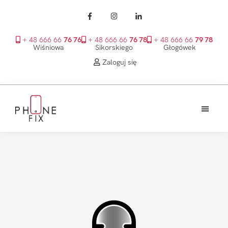
+ 48 666 66
76 76
+ 48 666 66
76 78
+ 48 666 66
79 78
Wiśniowa
Sikorskiego
Głogówek
Zaloguj się
Przejdź
Przejdź
Przejdź
do
do
do
treści
głównego
stopki
PhoneFix
paska
bocznego