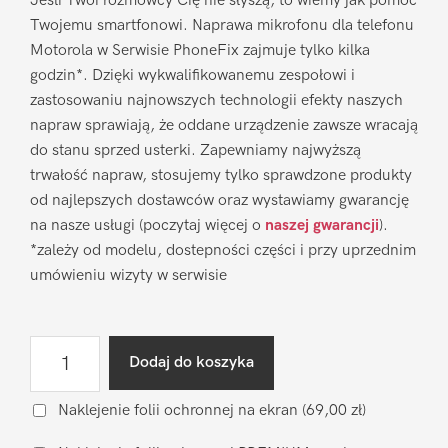
Jeśli Twoi rozmówcy Cię nie słyszą, to wiemy jak pomóc
Twojemu smartfonowi. Naprawa mikrofonu dla telefonu
Motorola w Serwisie PhoneFix zajmuje tylko kilka
godzin*. Dzięki wykwalifikowanemu zespołowi i
zastosowaniu najnowszych technologii efekty naszych
napraw sprawiają, że oddane urządzenie zawsze wracają
do stanu sprzed usterki. Zapewniamy najwyższą
trwałość napraw, stosujemy tylko sprawdzone produkty
od najlepszych dostawców oraz wystawiamy gwarancję
na nasze usługi (poczytaj więcej o
naszej gwarancji
).
*zależy od modelu, dostepności części i przy uprzednim
umówieniu wizyty w serwisie
ilość
Dodaj do koszyka
Naprawa
mikrofonu
Naklejenie folii ochronnej na ekran
(69,00 zł)
Motorola