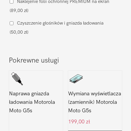
Naklejenie folii ochronnej PREMIUM na ekran
Moto
(89,00 zł)
G5s
Czyszczenie głośników i gniazda ładowania
(50,00 zł)
Pokrewne usługi
Naprawa gniazda
Wymiana wyświetlacza
ładowania Motorola
(zamiennik) Motorola
Moto G5s
Moto G5s
199,00
zł