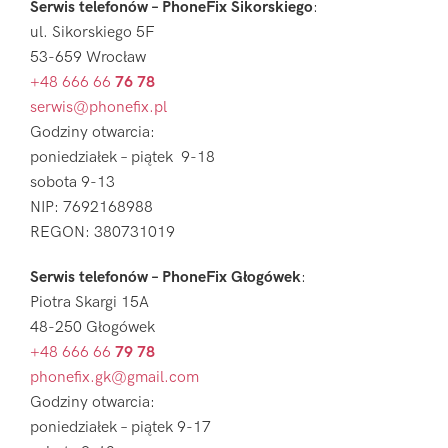
Serwis telefonów – PhoneFix Sikorskiego
:
ul. Sikorskiego 5F
53-659 Wrocław
+48 666 66
76 78
serwis@phonefix.pl
Godziny otwarcia:
poniedziałek – piątek 9-18
sobota 9-13
NIP: 7692168988
REGON: 380731019
Serwis telefonów – PhoneFix Głogówek
:
Piotra Skargi 15A
48-250 Głogówek
+48 666 66
79 78
phonefix.gk@gmail.com
Godziny otwarcia:
poniedziałek – piątek 9-17