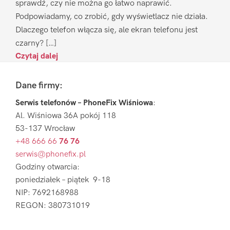
sprawdź, czy nie można go łatwo naprawić.
Podpowiadamy, co zrobić, gdy wyświetlacz nie działa.
Dlaczego telefon włącza się, ale ekran telefonu jest
czarny? […]
Czytaj dalej
Footer
Dane firmy:
Serwis telefonów – PhoneFix Wiśniowa
:
Al. Wiśniowa 36A pokój 118
53-137 Wrocław
+48 666 66
76 76
serwis@phonefix.pl
Godziny otwarcia:
poniedziałek – piątek 9-18
NIP: 7692168988
REGON: 380731019