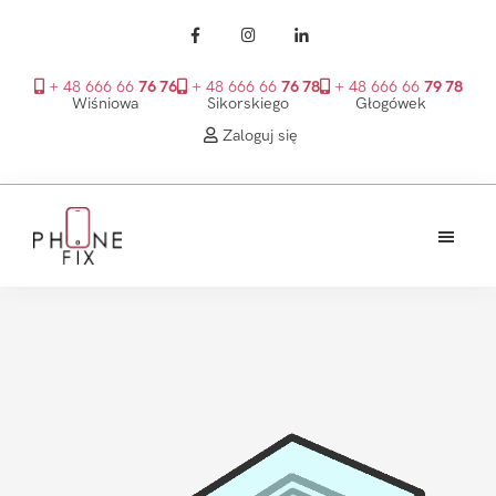
+ 48 666 66
76 76
+ 48 666 66
76 78
+ 48 666 66
79 78
Wiśniowa
Sikorskiego
Głogówek
Zaloguj się
Przejdź
Przejdź
Przejdź
do
do
do
treści
głównego
stopki
PhoneFix
paska
bocznego