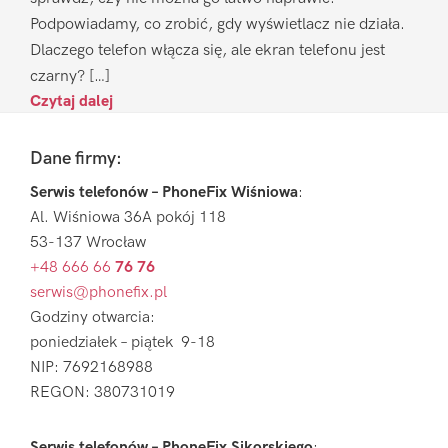
Podpowiadamy, co zrobić, gdy wyświetlacz nie działa.
Dlaczego telefon włącza się, ale ekran telefonu jest
czarny? […]
Czytaj dalej
Footer
Dane firmy:
Serwis telefonów – PhoneFix Wiśniowa
:
Al. Wiśniowa 36A pokój 118
53-137 Wrocław
+48 666 66
76 76
serwis@phonefix.pl
Godziny otwarcia:
poniedziałek – piątek 9-18
NIP: 7692168988
REGON: 380731019
Serwis telefonów – PhoneFix Sikorskiego
: