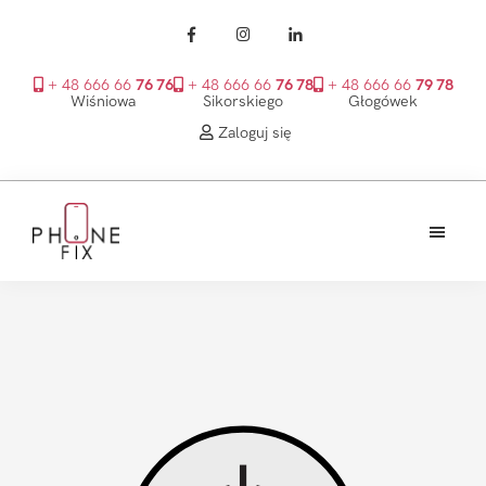
+ 48 666 66
76 76
+ 48 666 66
76 78
+ 48 666 66
79 78
Wiśniowa
Sikorskiego
Głogówek
Zaloguj się
Przejdź
Przejdź
Przejdź
do
do
do
treści
głównego
stopki
PhoneFix
paska
bocznego