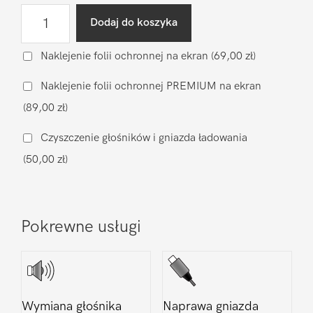
ilość
Dodaj do koszyka
Diagnostyka
po
Naklejenie folii ochronnej na ekran
(69,00 zł)
zalaniu
Naklejenie folii ochronnej PREMIUM na ekran
Motorola
(89,00 zł)
Moto
G5
Czyszczenie głośników i gniazda ładowania
XT1676
(50,00 zł)
Pokrewne usługi
Wymiana głośnika
Naprawa gniazda