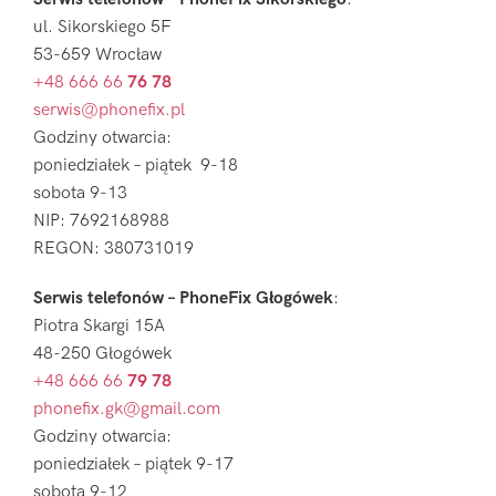
ul. Sikorskiego 5F
53-659 Wrocław
+48 666 66
76 78
serwis@phonefix.pl
Godziny otwarcia:
poniedziałek – piątek 9-18
sobota 9-13
NIP: 7692168988
REGON: 380731019
Serwis telefonów – PhoneFix Głogówek
:
Piotra Skargi 15A
48-250 Głogówek
+48 666 66
79 78
phonefix.gk@gmail.com
Godziny otwarcia:
poniedziałek – piątek 9-17
sobota 9-12