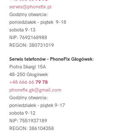
serwis@phonefix.pl
Godziny otwarcia:
poniedziałek – piątek 9-18
sobota 9-13
NIP: 7692168988
REGON: 380731019
Serwis telefonów – PhoneFix Głogówek
:
Piotra Skargi 15A
48-250 Głogówek
+48 666 66
79 78
phonefix.gk@gmail.com
Godziny otwarcia:
poniedziałek – piątek 9-17
sobota 9-12
NIP: 7551937189
REGON: 386104358