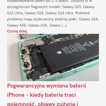
rozładowywanie baterii po 2–3 latach. Dotyczy to w
szczególności flagowych modeli: Galaxy S23, Galaxy
S23 Ultra, Galaxy S24, Galaxy S24 Ultra. Podobne
problemy mają użytkownicy średniej półki: Galaxy A54,
Galaxy A55, Galaxy A35, Galaxy […]
Czytaj dalej
Pogwarancyjna wymiana baterii
iPhone – kiedy bateria traci
pojemność, objawy zużycia i