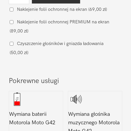
Wymiana
baterii
Naklejenie folii ochronnej na ekran
(69,00 zł)
na
Naklejenie folii ochronnej PREMIUM na ekran
zamiennik
(89,00 zł)
Motorola
Moto
Czyszczenie głośników i gniazda ładowania
G42
(50,00 zł)
Pokrewne usługi
Wymiana baterii
Wymiana głośnika
Motorola Moto G42
muzycznego Motorola