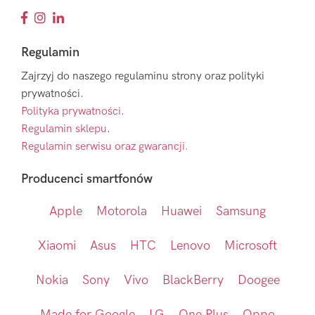
Regulamin
Zajrzyj do naszego regulaminu strony oraz polityki
prywatności.
Polityka prywatności
.
Regulamin sklepu
.
Regulamin serwisu oraz gwarancji.
Producenci smartfonów
Apple
Motorola
Huawei
Samsung
Xiaomi
Asus
HTC
Lenovo
Microsoft
Nokia
Sony
Vivo
BlackBerry
Doogee
Made for Google
LG
One Plus
Oppo