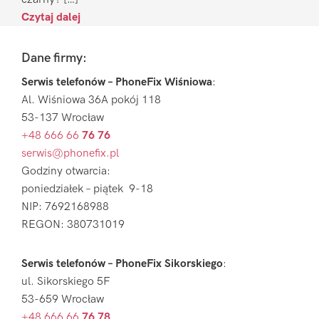
Czytaj dalej
Footer
Dane firmy:
Serwis telefonów – PhoneFix Wiśniowa
:
Al. Wiśniowa 36A pokój 118
53-137 Wrocław
+48 666 66
76 76
serwis@phonefix.pl
Godziny otwarcia:
poniedziałek – piątek 9-18
NIP: 7692168988
REGON: 380731019
Serwis telefonów – PhoneFix Sikorskiego
:
ul. Sikorskiego 5F
53-659 Wrocław
+48 666 66
76 78