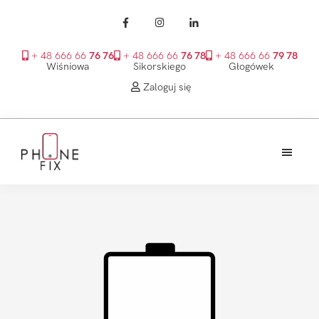
+ 48 666 66
76 76
+ 48 666 66
76 78
+ 48 666 66
79 78
Wiśniowa
Sikorskiego
Głogówek
Zaloguj się
Przejdź
Przejdź
Przejdź
do
do
do
treści
głównego
stopki
PhoneFix
paska
bocznego