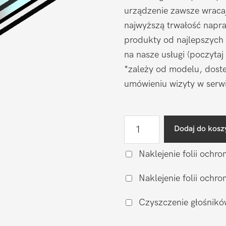
urządzenie zawsze wraca
najwyższą trwałość napr
produkty od najlepszych
na nasze usługi (poczytaj
*zależy od modelu, doste
umówieniu wizyty w serwi
ilość
Dodaj do kosz
Wymiana
wyświetlacza
Naklejenie folii ochro
(zamiennik)
Naklejenie folii och
Motorola
Moto
Czyszczenie głośnikó
G31