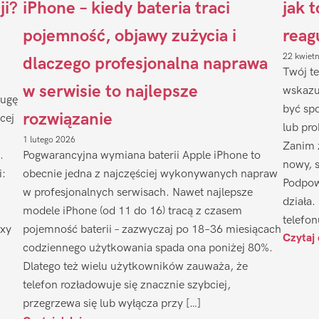
ji?
iPhone – kiedy bateria traci
jak 
pojemność, objawy zużycia i
reag
22 kwiet
dlaczego profesjonalna naprawa
Twój te
w serwisie to najlepsze
wskazu
ługę
być sp
rozwiązanie
cej
lub pr
1 lutego 2026
Zanim 
.
Pogwarancyjna wymiana baterii Apple iPhone to
nowy, 
i:
obecnie jedna z najczęściej wykonywanych napraw
Podpow
w profesjonalnych serwisach. Nawet najlepsze
działa.
modele iPhone (od 11 do 16) tracą z czasem
telefon
axy
pojemność baterii – zazwyczaj po 18–36 miesiącach
Czytaj 
codziennego użytkowania spada ona poniżej 80%.
Dlatego też wielu użytkowników zauważa, że
telefon rozładowuje się znacznie szybciej,
przegrzewa się lub wyłącza przy […]