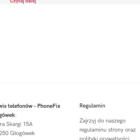
Czytaj dalej
Regulamin
wis telefonów – PhoneFix
gówek
:
Zajrzyj do naszego
tra Skargi 15A
regulaminu strony oraz
250 Głogówek
polityki prywatności.