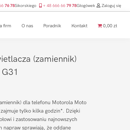
 66
76 78
Sikorskiego
+ 48 666 66
79 78
Głogówek
Zaloguj się
a firm
O nas
Poradnik
Kontakt
0,00 zł
etlacza (zamiennik)
o G31
amiennik) dla telefonu Motorola Moto
zajmuje tylko kilka godzin*. Dzięki
łowi i zastosowaniu najnowszych
ch napraw sprawiają, że oddane