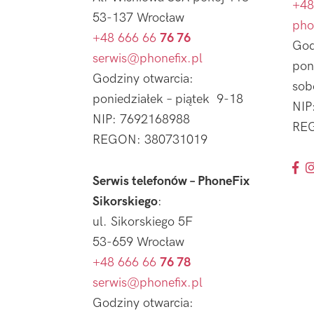
+48
53-137 Wrocław
pho
+48 666 66
76 76
God
serwis@phonefix.pl
pon
Godziny otwarcia:
sob
poniedziałek – piątek 9-18
NIP
NIP: 7692168988
REG
REGON: 380731019
Serwis telefonów – PhoneFix
Sikorskiego
:
ul. Sikorskiego 5F
53-659 Wrocław
+48 666 66
76 78
serwis@phonefix.pl
Godziny otwarcia: