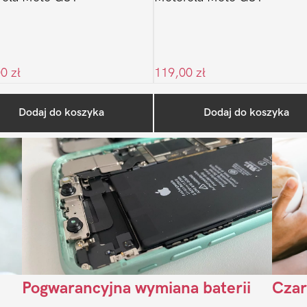
00
zł
119,00
zł
Ostatnio na blogu
Dodaj do koszyka
Dodaj do koszyka
Pogwarancyjna wymiana baterii
Czar