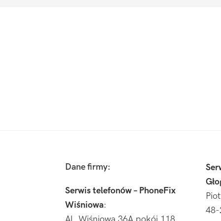
Footer
Dane firmy:
Ser
Gło
Serwis telefonów – PhoneFix
Pio
Wiśniowa
:
48-
Al. Wiśniowa 36A pokój 118