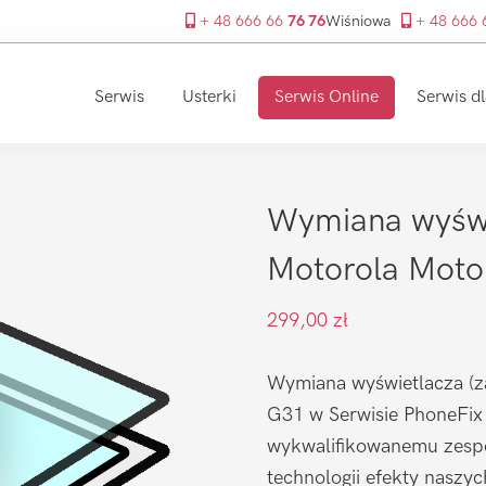
+ 48 666 66
76 76
Wiśniowa
+ 48 666
Serwis
Usterki
Serwis Online
Serwis dl
Wymiana wyświ
Motorola Mot
299,00
zł
Wymiana wyświetlacza (z
G31 w Serwisie PhoneFix 
wykwalifikowanemu zespo
technologii efekty naszy