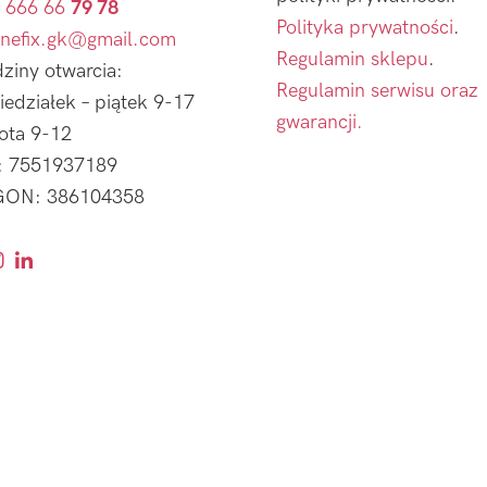
 666 66
79 78
Polityka prywatności
.
nefix.gk@gmail.com
Regulamin sklepu
.
ziny otwarcia:
Regulamin serwisu oraz
iedziałek – piątek 9-17
gwarancji.
ota 9-12
: 7551937189
ON: 386104358