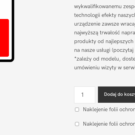
wykwalifikowanemu zespo
technologii efekty naszy
urządzenie zawsze wraca
najwyższą trwałość napr
produkty od najlepszych
na nasze usługi (poczytaj
*zależy od modelu, doste
umówieniu wizyty w serwi
ilość
Dodaj do kosz
Wymiana
baterii
Naklejenie folii ochro
na
Naklejenie folii och
zamiennik
Motorola