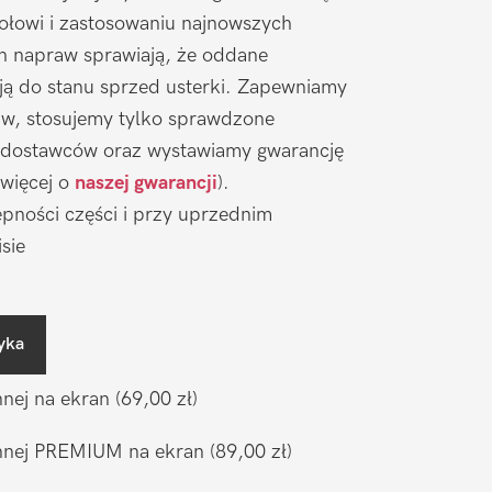
łowi i zastosowaniu najnowszych
ch napraw sprawiają, że oddane
ją do stanu sprzed usterki. Zapewniamy
aw, stosujemy tylko sprawdzone
 dostawców oraz wystawiamy gwarancję
 więcej o
naszej gwarancji
).
pności części i przy uprzednim
sie
yka
nnej na ekran
(69,00 zł)
ronnej PREMIUM na ekran
(89,00 zł)