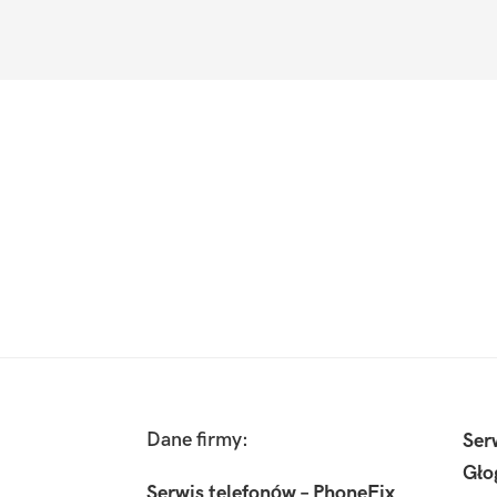
Footer
Dane firmy:
Ser
Gło
Serwis telefonów – PhoneFix