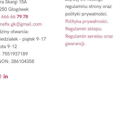
tra Skargi 15A
regulaminu strony oraz
250 Głogówek
polityki prywatności.
 666 66
79 78
Polityka prywatności
.
nefix.gk@gmail.com
Regulamin sklepu
.
ziny otwarcia:
Regulamin serwisu oraz
iedziałek – piątek 9-17
gwarancji.
ota 9-12
: 7551937189
ON: 386104358