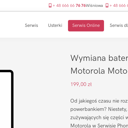
+ 48 666 66
76 76
Wiśniowa
+ 48 666
Serwis
Usterki
Serwis Online
Serwis dl
Wymiana bateri
Motorola Mot
199,00
zł
Od jakiegoś czasu nie roz
powerbankiem? Niestety, b
zużywających się części w
Motorola w Serwisie Phone