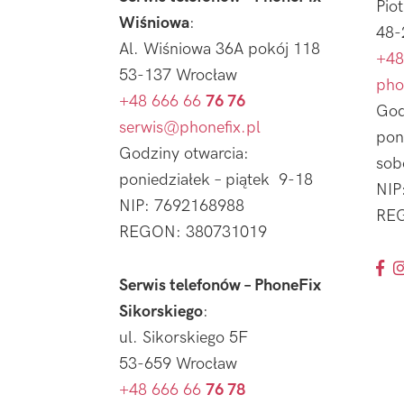
Pio
Wiśniowa
:
48-
Al. Wiśniowa 36A pokój 118
+48
53-137 Wrocław
pho
+48 666 66
76 76
God
serwis@phonefix.pl
pon
Godziny otwarcia:
sob
poniedziałek – piątek 9-18
NIP
NIP: 7692168988
REG
REGON: 380731019
Serwis telefonów – PhoneFix
Sikorskiego
:
ul. Sikorskiego 5F
53-659 Wrocław
+48 666 66
76 78