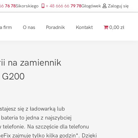
 66
76 78
Sikorskiego
+ 48 666 66
79 78
Głogówek
Zaloguj się
a firm
O nas
Poradnik
Kontakt
0,00 zł
i na zamiennik
o G200
stajesz się z ładowarką lub
ateria to jedna z najszybciej
 telefonie. Na szczęście dla telefonu
Fix zajmuje tylko kilka godzin*. Dzięki