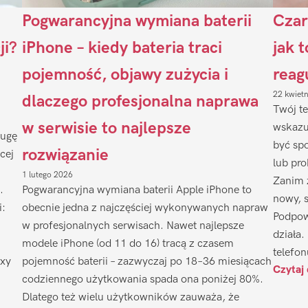
Pogwarancyjna wymiana baterii
Czar
ji?
iPhone – kiedy bateria traci
jak 
pojemność, objawy zużycia i
reag
22 kwiet
dlaczego profesjonalna naprawa
Twój te
w serwisie to najlepsze
wskazu
ługę
być sp
rozwiązanie
cej
lub pr
1 lutego 2026
Zanim 
.
Pogwarancyjna wymiana baterii Apple iPhone to
nowy, 
i:
obecnie jedna z najczęściej wykonywanych napraw
Podpow
w profesjonalnych serwisach. Nawet najlepsze
działa.
modele iPhone (od 11 do 16) tracą z czasem
telefon
axy
pojemność baterii – zazwyczaj po 18–36 miesiącach
Czytaj 
codziennego użytkowania spada ona poniżej 80%.
Dlatego też wielu użytkowników zauważa, że