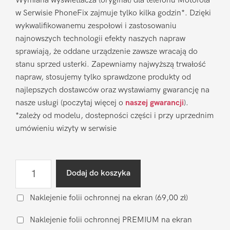
Wymiana wyświetlacza (oryginał) dla telefonu Motorola
w Serwisie PhoneFix zajmuje tylko kilka godzin*. Dzięki
wykwalifikowanemu zespołowi i zastosowaniu
najnowszych technologii efekty naszych napraw
sprawiają, że oddane urządzenie zawsze wracają do
stanu sprzed usterki. Zapewniamy najwyższą trwałość
napraw, stosujemy tylko sprawdzone produkty od
najlepszych dostawców oraz wystawiamy gwarancję na
nasze usługi (poczytaj więcej o
naszej gwarancji
).
*zależy od modelu, dostepności części i przy uprzednim
umówieniu wizyty w serwisie
ilość
Dodaj do koszyka
Wymiana
wyświetlacza
Naklejenie folii ochronnej na ekran
(69,00 zł)
Motorola
Naklejenie folii ochronnej PREMIUM na ekran
Moto