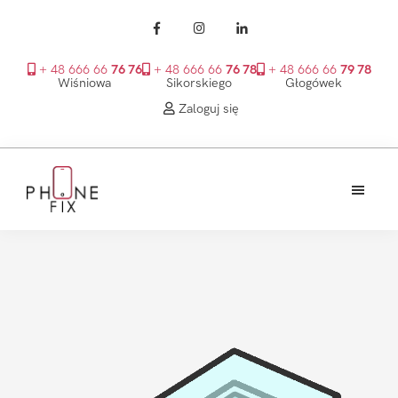
+ 48 666 66
76 76
+ 48 666 66
76 78
+ 48 666 66
79 78
Wiśniowa
Sikorskiego
Głogówek
Zaloguj się
Przejdź
Przejdź
Przejdź
do
do
do
treści
głównego
stopki
PhoneFix
paska
bocznego