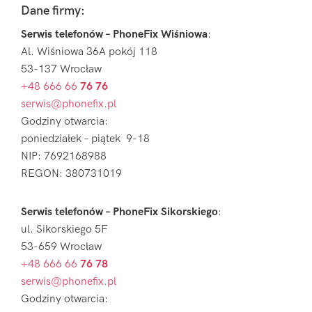
Footer
Dane firmy:
Serwis telefonów – PhoneFix Wiśniowa
:
Al. Wiśniowa 36A pokój 118
53-137 Wrocław
+48 666 66
76 76
serwis@phonefix.pl
Godziny otwarcia:
poniedziałek – piątek 9-18
NIP: 7692168988
REGON: 380731019
Serwis telefonów – PhoneFix Sikorskiego
:
ul. Sikorskiego 5F
53-659 Wrocław
+48 666 66
76 78
serwis@phonefix.pl
Godziny otwarcia: