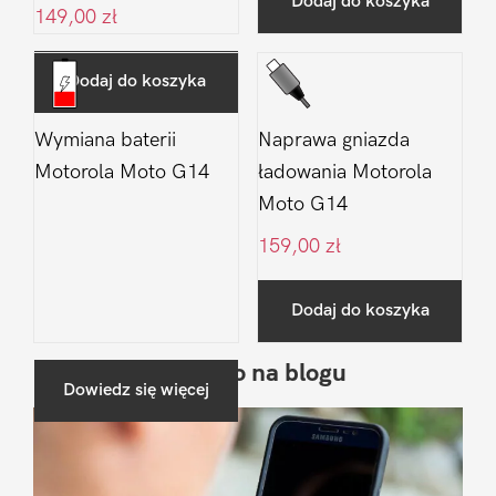
Dodaj do koszyka
149,00
zł
Dodaj do koszyka
Wymiana baterii
Naprawa gniazda
Motorola Moto G14
ładowania Motorola
Moto G14
159,00
zł
Dodaj do koszyka
Ostatnio na blogu
Pierwszy
Dowiedz się więcej
Sidebar