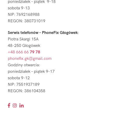
poniedziałek – piątek 9-18
sobota 9-13
NIP: 7692168988
REGON: 380731019
Serwis telefonów – PhoneFix Głogówek
:
Piotra Skargi 15A
48-250 Głogówek
+48 666 66
79 78
phonefix.gk@gmail.com
Godziny otwarcia:
poniedziałek – piątek 9-17
sobota 9-12
NIP: 7551937189
REGON: 386104358