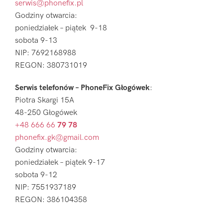
serwis@phonefix.pl
Godziny otwarcia:
poniedziałek – piątek 9-18
sobota 9-13
NIP: 7692168988
REGON: 380731019
Serwis telefonów – PhoneFix Głogówek
:
Piotra Skargi 15A
48-250 Głogówek
+48 666 66
79 78
phonefix.gk@gmail.com
Godziny otwarcia:
poniedziałek – piątek 9-17
sobota 9-12
NIP: 7551937189
REGON: 386104358