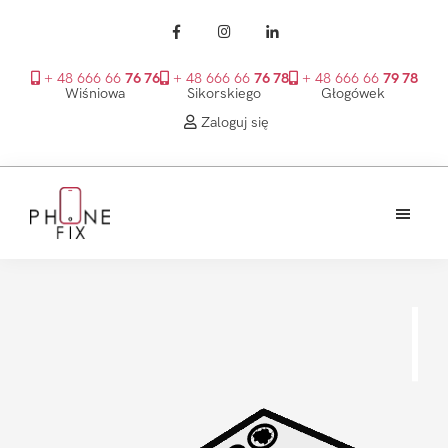
+ 48 666 66
76 76
+ 48 666 66
76 78
+ 48 666 66
79 78
Wiśniowa
Sikorskiego
Głogówek
Zaloguj się
Przejdź
Przejdź
Przejdź
do
do
do
treści
głównego
stopki
PhoneFix
paska
bocznego