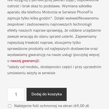
Nie rezygnuj z perfekcyjnej jakości zdjęć, odpowiednia
ostrość i brak skaz to podstawa. Wymiana szkiełka
aparatu dla telefonu Motorola w Serwisie PhoneFix
zajmuje tylko kilka godzin*. Dzięki wykwalifikowanemu
zespołowi i zastosowaniu najnowszych technologii
efekty naszych napraw sprawiają, że oddane urządzenie
zawsze wracają do stanu sprzed usterki. Zapewniamy
najwyższą trwałość napraw, stosujemy tylko
sprawdzone produkty od najlepszych dostawców oraz
wystawiamy gwarancję na nasze usługi (poczytaj więcej
o
naszej gwarancji
).
*zależy od modelu, dostepności części i przy uprzednim
umówieniu wizyty w serwisie
ilość
Dodaj do koszyka
Wymiana
szkiełka
Naklejenie folii ochronnej na ekran
(69,00 zł)