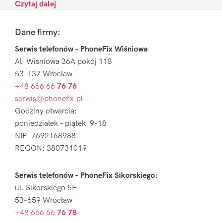
Czytaj dalej
Footer
Dane firmy:
Serwis telefonów – PhoneFix Wiśniowa
:
Al. Wiśniowa 36A pokój 118
53-137 Wrocław
+48 666 66
76 76
serwis@phonefix.pl
Godziny otwarcia:
poniedziałek – piątek 9-18
NIP: 7692168988
REGON: 380731019
Serwis telefonów – PhoneFix Sikorskiego
:
ul. Sikorskiego 5F
53-659 Wrocław
+48 666 66
76 78