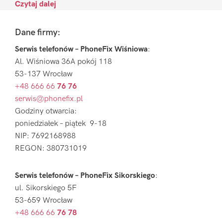
Czytaj dalej
Footer
Dane firmy:
Serwis telefonów – PhoneFix Wiśniowa
:
Al. Wiśniowa 36A pokój 118
53-137 Wrocław
+48 666 66
76 76
serwis@phonefix.pl
Godziny otwarcia:
poniedziałek – piątek 9-18
NIP: 7692168988
REGON: 380731019
Serwis telefonów – PhoneFix Sikorskiego
:
ul. Sikorskiego 5F
53-659 Wrocław
+48 666 66
76 78