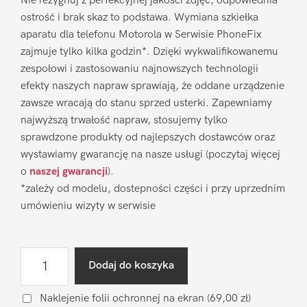
Nie rezygnuj z perfekcyjnej jakości zdjęć, odpowiednia
ostrość i brak skaz to podstawa. Wymiana szkiełka
aparatu dla telefonu Motorola w Serwisie PhoneFix
zajmuje tylko kilka godzin*. Dzięki wykwalifikowanemu
zespołowi i zastosowaniu najnowszych technologii
efekty naszych napraw sprawiają, że oddane urządzenie
zawsze wracają do stanu sprzed usterki. Zapewniamy
najwyższą trwałość napraw, stosujemy tylko
sprawdzone produkty od najlepszych dostawców oraz
wystawiamy gwarancję na nasze usługi (poczytaj więcej
o
naszej gwarancji
).
*zależy od modelu, dostepności części i przy uprzednim
umówieniu wizyty w serwisie
ilość
Dodaj do koszyka
Wymiana
szkiełka
Naklejenie folii ochronnej na ekran
(69,00 zł)