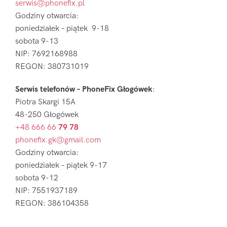
serwis@phonefix.pl
Godziny otwarcia:
poniedziałek – piątek 9-18
sobota 9-13
NIP: 7692168988
REGON: 380731019
Serwis telefonów – PhoneFix Głogówek
:
Piotra Skargi 15A
48-250 Głogówek
+48 666 66
79 78
phonefix.gk@gmail.com
Godziny otwarcia:
poniedziałek – piątek 9-17
sobota 9-12
NIP: 7551937189
REGON: 386104358