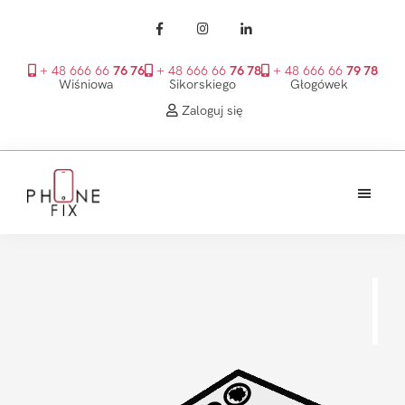
+ 48 666 66
76 76
+ 48 666 66
76 78
+ 48 666 66
79 78
Wiśniowa
Sikorskiego
Głogówek
Zaloguj się
Przejdź
Przejdź
Przejdź
do
do
do
treści
głównego
stopki
PhoneFix
paska
bocznego