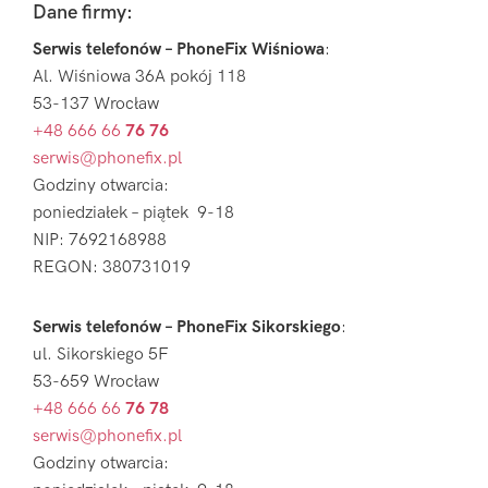
Footer
Dane firmy:
Serwis telefonów – PhoneFix Wiśniowa
:
Al. Wiśniowa 36A pokój 118
53-137 Wrocław
+48 666 66
76 76
serwis@phonefix.pl
Godziny otwarcia:
poniedziałek – piątek 9-18
NIP: 7692168988
REGON: 380731019
Serwis telefonów – PhoneFix Sikorskiego
:
ul. Sikorskiego 5F
53-659 Wrocław
+48 666 66
76 78
serwis@phonefix.pl
Godziny otwarcia: