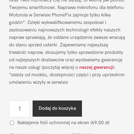
Jeśli Twoi rozmówcy Cię nie słyszą, to wiemy jak pomóc
Twojemu smartfonowi. Naprawa mikrofonu dla telefonu
Motorola w Serwisie PhoneFix zajmuje tylko kilka
godzin*. Dzięki wykwalifikowanemu zespołowi i
zastosowaniu najnowszych technologii efekty naszych
napraw sprawiają, że oddane urządzenie zawsze wracają
do stanu sprzed usterki. Zapewniamy najwyższą
trwałość napraw, stosujemy tylko sprawdzone produkty
od najlepszych dostawców oraz wystawiamy gwarancję
na nasze usługi (poczytaj więcej o
naszej gwarancji
).
*zależy od modelu, dostepności części i przy uprzednim
umówieniu wizyty w serwisie
ilość
Dodaj do koszyka
Naprawa
mikrofonu
Naklejenie folii ochronnej na ekran
(69,00 zł)
Motorola