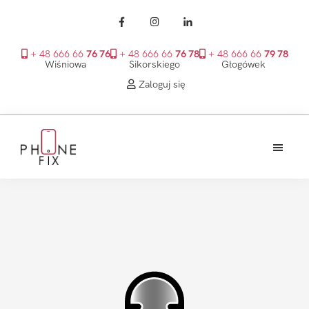
+ 48 666 66
76 76
+ 48 666 66
76 78
+ 48 666 66
79 78
Wiśniowa
Sikorskiego
Głogówek
Zaloguj się
Przejdź
Przejdź
Przejdź
do
do
do
treści
głównego
stopki
PhoneFix
paska
bocznego