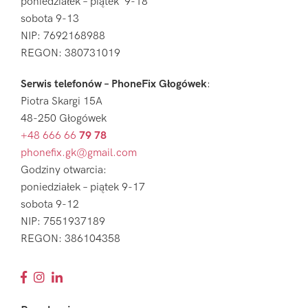
poniedziałek – piątek 9-18
sobota 9-13
NIP: 7692168988
REGON: 380731019
Serwis telefonów – PhoneFix Głogówek
:
Piotra Skargi 15A
48-250 Głogówek
+48 666 66
79 78
phonefix.gk@gmail.com
Godziny otwarcia:
poniedziałek – piątek 9-17
sobota 9-12
NIP: 7551937189
REGON: 386104358