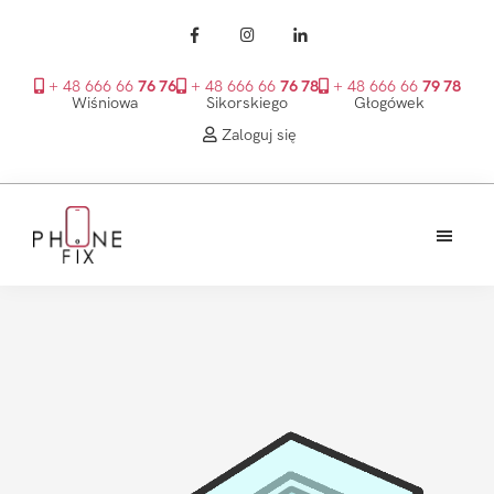
+ 48 666 66
76 76
+ 48 666 66
76 78
+ 48 666 66
79 78
Wiśniowa
Sikorskiego
Głogówek
Zaloguj się
Przejdź
Przejdź
Przejdź
do
do
do
treści
głównego
stopki
PhoneFix
paska
bocznego