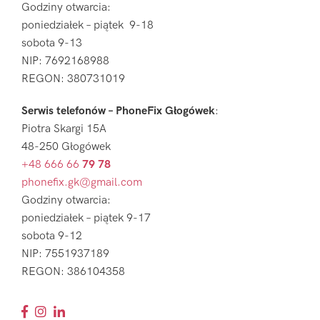
Godziny otwarcia:
poniedziałek – piątek 9-18
sobota 9-13
NIP: 7692168988
REGON: 380731019
Serwis telefonów – PhoneFix Głogówek
:
Piotra Skargi 15A
48-250 Głogówek
+48 666 66
79 78
phonefix.gk@gmail.com
Godziny otwarcia:
poniedziałek – piątek 9-17
sobota 9-12
NIP: 7551937189
REGON: 386104358