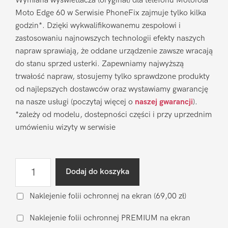
Wymiana wyświetlacza (oryginał) dla telefonu Motorola
Moto Edge 60 w Serwisie PhoneFix zajmuje tylko kilka
godzin*. Dzięki wykwalifikowanemu zespołowi i
zastosowaniu najnowszych technologii efekty naszych
napraw sprawiają, że oddane urządzenie zawsze wracają
do stanu sprzed usterki. Zapewniamy najwyższą
trwałość napraw, stosujemy tylko sprawdzone produkty
od najlepszych dostawców oraz wystawiamy gwarancję
na nasze usługi (poczytaj więcej o
naszej gwarancji
).
*zależy od modelu, dostepności części i przy uprzednim
umówieniu wizyty w serwisie
ilość
Dodaj do koszyka
Wymiana
wyświetlacza
Naklejenie folii ochronnej na ekran
(69,00 zł)
Motorola
Naklejenie folii ochronnej PREMIUM na ekran
Moto