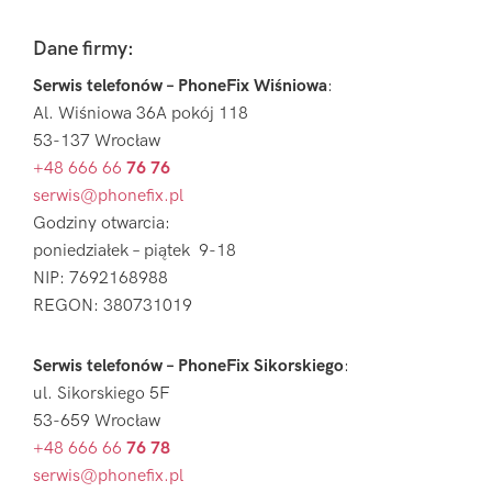
Footer
Dane firmy:
Serwis telefonów – PhoneFix Wiśniowa
:
Al. Wiśniowa 36A pokój 118
53-137 Wrocław
+48 666 66
76 76
serwis@phonefix.pl
Godziny otwarcia:
poniedziałek – piątek 9-18
NIP: 7692168988
REGON: 380731019
Serwis telefonów – PhoneFix Sikorskiego
:
ul. Sikorskiego 5F
53-659 Wrocław
+48 666 66
76 78
serwis@phonefix.pl