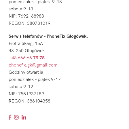
poniedziałek – piątek 9-18
sobota 9-13
NIP: 7692168988
REGON: 380731019
Serwis telefonów – PhoneFix Głogówek
:
Piotra Skargi 15A
48-250 Głogówek
+48 666 66
79 78
phonefix.gk@gmail.com
Godziny otwarcia:
poniedziałek – piątek 9-17
sobota 9-12
NIP: 7551937189
REGON: 386104358