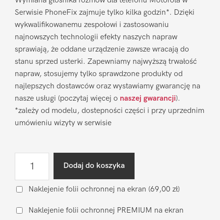
Wymiana głośnika rozmów dla telefonu Motorola w
Serwisie PhoneFix zajmuje tylko kilka godzin*. Dzięki
wykwalifikowanemu zespołowi i zastosowaniu
najnowszych technologii efekty naszych napraw
sprawiają, że oddane urządzenie zawsze wracają do
stanu sprzed usterki. Zapewniamy najwyższą trwałość
napraw, stosujemy tylko sprawdzone produkty od
najlepszych dostawców oraz wystawiamy gwarancję na
nasze usługi (poczytaj więcej o
naszej gwarancji
).
*zależy od modelu, dostepności części i przy uprzednim
umówieniu wizyty w serwisie
ilość
Dodaj do koszyka
Wymiana
głośnika
Naklejenie folii ochronnej na ekran
(69,00 zł)
rozmów
Naklejenie folii ochronnej PREMIUM na ekran
Motorola