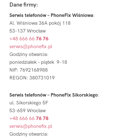
Footer
Dane firmy:
Serwis telefonów – PhoneFix Wiśniowa
:
Al. Wiśniowa 36A pokój 118
53-137 Wrocław
+48 666 66
76 76
serwis@phonefix.pl
Godziny otwarcia:
poniedziałek – piątek 9-18
NIP: 7692168988
REGON: 380731019
Serwis telefonów – PhoneFix Sikorskiego
:
ul. Sikorskiego 5F
53-659 Wrocław
+48 666 66
76 78
serwis@phonefix.pl
Godziny otwarcia: