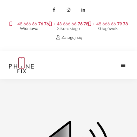
+ 48 666 66
76 76
+ 48 666 66
76 78
+ 48 666 66
79 78
Wiśniowa
Sikorskiego
Głogówek
Zaloguj się
Przejdź
Przejdź
Przejdź
do
do
do
treści
głównego
stopki
PhoneFix
paska
bocznego