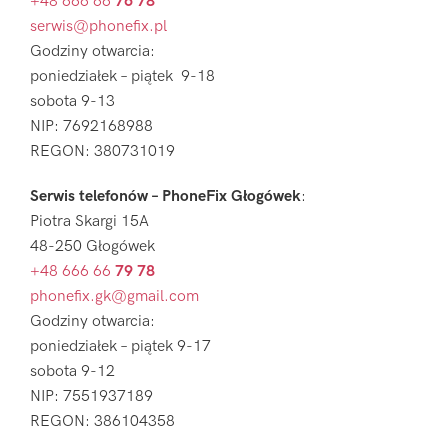
+48 666 66
76 78
serwis@phonefix.pl
Godziny otwarcia:
poniedziałek – piątek 9-18
sobota 9-13
NIP: 7692168988
REGON: 380731019
Serwis telefonów – PhoneFix Głogówek
:
Piotra Skargi 15A
48-250 Głogówek
+48 666 66
79 78
phonefix.gk@gmail.com
Godziny otwarcia:
poniedziałek – piątek 9-17
sobota 9-12
NIP: 7551937189
REGON: 386104358