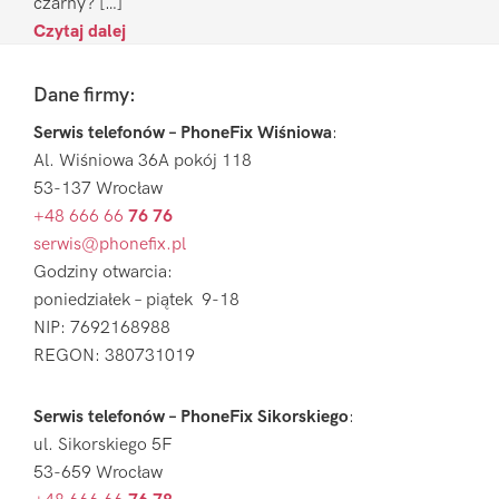
czarny? […]
Czytaj dalej
Footer
Dane firmy:
Serwis telefonów – PhoneFix Wiśniowa
:
Al. Wiśniowa 36A pokój 118
53-137 Wrocław
+48 666 66
76 76
serwis@phonefix.pl
Godziny otwarcia:
poniedziałek – piątek 9-18
NIP: 7692168988
REGON: 380731019
Serwis telefonów – PhoneFix Sikorskiego
:
ul. Sikorskiego 5F
53-659 Wrocław