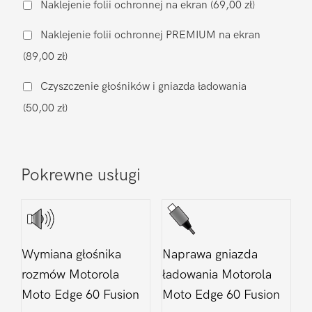
wyświetlacza
Naklejenie folii ochronnej na ekran
(69,00 zł)
Motorola
Naklejenie folii ochronnej PREMIUM na ekran
Moto
(89,00 zł)
Edge
60
Czyszczenie głośników i gniazda ładowania
Fusion
(50,00 zł)
Pokrewne usługi
Wymiana głośnika
Naprawa gniazda
rozmów Motorola
ładowania Motorola
Moto Edge 60 Fusion
Moto Edge 60 Fusion