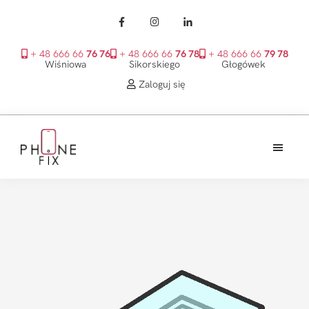
+ 48 666 66
76 76
+ 48 666 66
76 78
+ 48 666 66
79 78
Wiśniowa
Sikorskiego
Głogówek
Zaloguj się
Przejdź
Przejdź
Przejdź
do
do
do
treści
głównego
stopki
PhoneFix
paska
bocznego