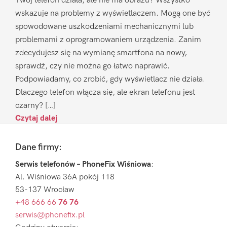
Twój telefon działa, ale nie ma obrazu? Wszystko
wskazuje na problemy z wyświetlaczem. Mogą one być
spowodowane uszkodzeniami mechanicznymi lub
problemami z oprogramowaniem urządzenia. Zanim
zdecydujesz się na wymianę smartfona na nowy,
sprawdź, czy nie można go łatwo naprawić.
Podpowiadamy, co zrobić, gdy wyświetlacz nie działa.
Dlaczego telefon włącza się, ale ekran telefonu jest
czarny? […]
Czytaj dalej
Footer
Dane firmy:
Serwis telefonów – PhoneFix Wiśniowa
:
Al. Wiśniowa 36A pokój 118
53-137 Wrocław
+48 666 66
76 76
serwis@phonefix.pl