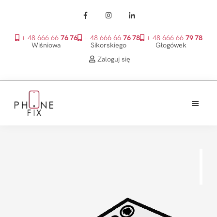
+ 48 666 66
76 76
+ 48 666 66
76 78
+ 48 666 66
79 78
Wiśniowa
Sikorskiego
Głogówek
Zaloguj się
Przejdź
Przejdź
Przejdź
do
do
do
treści
głównego
stopki
PhoneFix
paska
bocznego