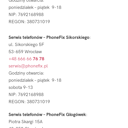
Godziny otwarcia:
poniedziałek – piątek 9-18
NIP: 7692168988
REGON: 380731019
Serwis telefonów – PhoneFix Sikorskiego
:
ul. Sikorskiego 5F
53-659 Wrocław
+48 666 66
76 78
serwis@phonefix.pl
Godziny otwarcia:
poniedziałek – piątek 9-18
sobota 9-13
NIP: 7692168988
REGON: 380731019
Serwis telefonów – PhoneFix Głogówek
:
Piotra Skargi 15A