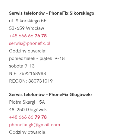
Serwis telefonów – PhoneFix Sikorskiego
:
ul. Sikorskiego 5F
53-659 Wrocław
+48 666 66
76 78
serwis@phonefix.pl
Godziny otwarcia:
poniedziałek – piątek 9-18
sobota 9-13
NIP: 7692168988
REGON: 380731019
Serwis telefonów – PhoneFix Głogówek
:
Piotra Skargi 15A
48-250 Głogówek
+48 666 66
79 78
phonefix.gk@gmail.com
Godziny otwarcia: