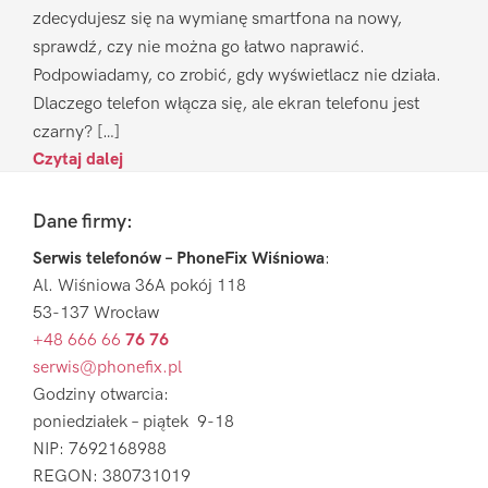
zdecydujesz się na wymianę smartfona na nowy,
sprawdź, czy nie można go łatwo naprawić.
Podpowiadamy, co zrobić, gdy wyświetlacz nie działa.
Dlaczego telefon włącza się, ale ekran telefonu jest
czarny? […]
Czytaj dalej
Footer
Dane firmy:
Serwis telefonów – PhoneFix Wiśniowa
:
Al. Wiśniowa 36A pokój 118
53-137 Wrocław
+48 666 66
76 76
serwis@phonefix.pl
Godziny otwarcia:
poniedziałek – piątek 9-18
NIP: 7692168988
REGON: 380731019