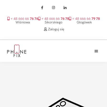
+ 48 666 66
76 76
+ 48 666 66
76 78
+ 48 666 66
79 78
Wiśniowa
Sikorskiego
Głogówek
Zaloguj się
Przejdź
Przejdź
Przejdź
do
do
do
treści
głównego
stopki
PhoneFix
paska
bocznego