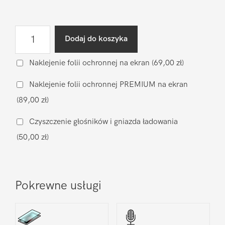
ilość
Dodaj do koszyka
Wymiana
klapki
Naklejenie folii ochronnej na ekran
(69,00 zł)
(oryginał
Naklejenie folii ochronnej PREMIUM na ekran
nowy)
(89,00 zł)
Motorola
Moto
Czyszczenie głośników i gniazda ładowania
Edge
(50,00 zł)
50
Pokrewne usługi