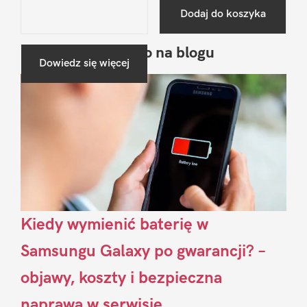
Dodaj do koszyka
Ostatnio na blogu
Pierwszy
Dowiedz się więcej
Sidebar
Kiedy wymienić baterię w
Samsungu Galaxy po gwarancji? –
objawy, koszty i bezpieczna
naprawa w serwisie