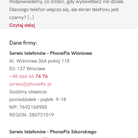
Podpowiadamy, co zrobić, gdy wyświetlacz nie działa.
Dlaczego telefon włącza się, ale ekran telefonu jest
czarny? […]
Czytaj dalej
Footer
Dane firmy:
Serwis telefonów – PhoneFix Wiśniowa
:
Al. Wiśniowa 36A pokój 118
53-137 Wrocław
+48 666 66
76 76
serwis@phonefix.pl
Godziny otwarcia:
poniedziałek – piątek 9-18
NIP: 7692168988
REGON: 380731019
Serwis telefonów – PhoneFix Sikorskiego
: