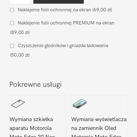
Wymiana
baterii
Naklejenie folii ochronnej na ekran
(69,00 zł)
na
Naklejenie folii ochronnej PREMIUM na ekran
oryginalną
(89,00 zł)
Motorola
Moto
Czyszczenie głośników i gniazda ładowania
Edge
(50,00 zł)
30
Neo
Pokrewne usługi
Wymiana szkiełka
Wymiana wyświetlacza
aparatu Motorola
na zamiennik Oled