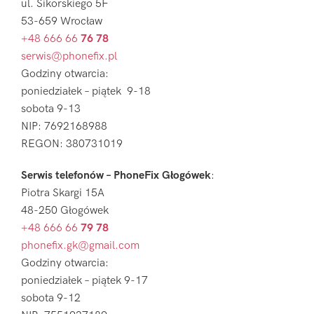
ul. Sikorskiego 5F
53-659 Wrocław
+48 666 66
76 78
serwis@phonefix.pl
Godziny otwarcia:
poniedziałek – piątek 9-18
sobota 9-13
NIP: 7692168988
REGON: 380731019
Serwis telefonów – PhoneFix Głogówek
:
Piotra Skargi 15A
48-250 Głogówek
+48 666 66
79 78
phonefix.gk@gmail.com
Godziny otwarcia:
poniedziałek – piątek 9-17
sobota 9-12