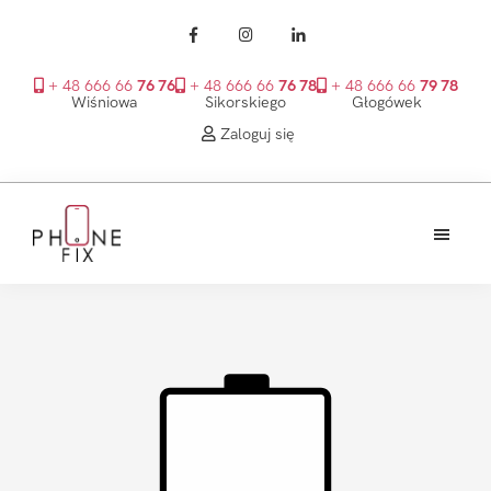
+ 48 666 66
76 76
+ 48 666 66
76 78
+ 48 666 66
79 78
Wiśniowa
Sikorskiego
Głogówek
Zaloguj się
Przejdź
Przejdź
Przejdź
do
do
do
treści
głównego
stopki
PhoneFix
paska
bocznego