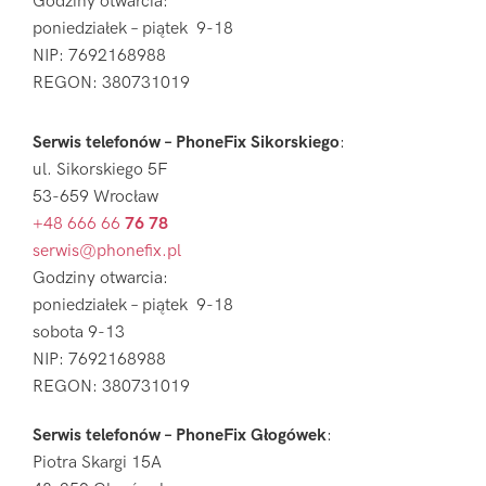
Godziny otwarcia:
poniedziałek – piątek 9-18
NIP: 7692168988
REGON: 380731019
Serwis telefonów – PhoneFix Sikorskiego
:
ul. Sikorskiego 5F
53-659 Wrocław
+48 666 66
76 78
serwis@phonefix.pl
Godziny otwarcia:
poniedziałek – piątek 9-18
sobota 9-13
NIP: 7692168988
REGON: 380731019
Serwis telefonów – PhoneFix Głogówek
:
Piotra Skargi 15A