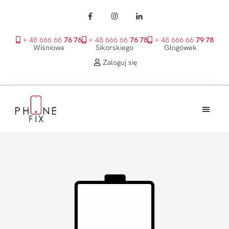
+ 48 666 66
76 76
+ 48 666 66
76 78
+ 48 666 66
79 78
Wiśniowa
Sikorskiego
Głogówek
Zaloguj się
Przejdź
Przejdź
Przejdź
do
do
do
treści
głównego
stopki
PhoneFix
paska
bocznego