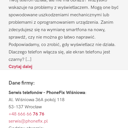
Twój telefon działa, ale nie ma obrazu? Wszystko
wskazuje na problemy z wyświetlaczem. Mogą one być
spowodowane uszkodzeniami mechanicznymi lub
problemami z oprogramowaniem urządzenia. Zanim
zdecydujesz się na wymianę smartfona na nowy,
sprawdź, czy nie można go łatwo naprawić.
Podpowiadamy, co zrobić, gdy wyświetlacz nie działa.
Dlaczego telefon włącza się, ale ekran telefonu jest
czarny? […]
Czytaj dalej
Footer
Dane firmy:
Serwis telefonów – PhoneFix Wiśniowa
:
Al. Wiśniowa 36A pokój 118
53-137 Wrocław
+48 666 66
76 76
serwis@phonefix.pl