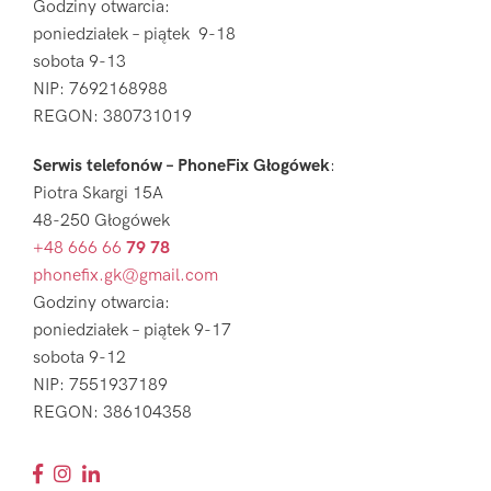
Godziny otwarcia:
poniedziałek – piątek 9-18
sobota 9-13
NIP: 7692168988
REGON: 380731019
Serwis telefonów – PhoneFix Głogówek
:
Piotra Skargi 15A
48-250 Głogówek
+48 666 66
79 78
phonefix.gk@gmail.com
Godziny otwarcia:
poniedziałek – piątek 9-17
sobota 9-12
NIP: 7551937189
REGON: 386104358