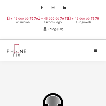
+ 48 666 66
76 76
+ 48 666 66
76 78
+ 48 666 66
79 78
Wiśniowa
Sikorskiego
Głogówek
Zaloguj się
Przejdź
Przejdź
Przejdź
do
do
do
treści
głównego
stopki
PhoneFix
paska
bocznego