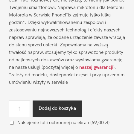
Jeśli Twoi rozmówcy Cię nie słyszą, to wiemy jak pomóc
Twojemu smartfonowi. Naprawa mikrofonu dla telefonu
Motorola w Serwisie PhoneFix zajmuje tylko kilka
godzin*. Dzięki wykwalifikowanemu zespołowi i
zastosowaniu najnowszych technologii efekty naszych
napraw sprawiają, że oddane urządzenie zawsze wracają
do stanu sprzed usterki. Zapewniamy najwyższą
trwałość napraw, stosujemy tylko sprawdzone produkty
od najlepszych dostawców oraz wystawiamy gwarancję
na nasze usługi (poczytaj więcej o
naszej gwarancji
).
*zależy od modelu, dostepności części i przy uprzednim
umówieniu wizyty w serwisie
ilość
Dodaj do koszyka
Naprawa
mikrofonu
Naklejenie folii ochronnej na ekran
(69,00 zł)
Motorola