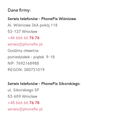
Footer
Dane firmy:
Serwis telefonów – PhoneFix Wiśniowa
:
Al. Wiśniowa 36A pokój 118
53-137 Wrocław
+48 666 66
76 76
serwis@phonefix.pl
Godziny otwarcia:
poniedziałek – piątek 9-18
NIP: 7692168988
REGON: 380731019
Serwis telefonów – PhoneFix Sikorskiego
:
ul. Sikorskiego 5F
53-659 Wrocław
+48 666 66
76 78
serwis@phonefix.pl