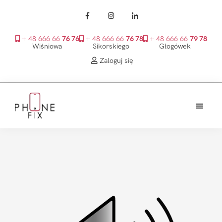
+ 48 666 66
76 76
+ 48 666 66
76 78
+ 48 666 66
79 78
Wiśniowa
Sikorskiego
Głogówek
Zaloguj się
Przejdź
Przejdź
Przejdź
do
do
do
treści
głównego
stopki
PhoneFix
paska
bocznego