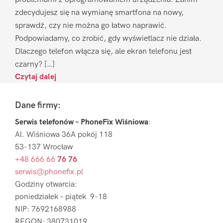
zdecydujesz się na wymianę smartfona na nowy,
sprawdź, czy nie można go łatwo naprawić.
Podpowiadamy, co zrobić, gdy wyświetlacz nie działa.
Dlaczego telefon włącza się, ale ekran telefonu jest
czarny? […]
Czytaj dalej
Footer
Dane firmy:
Serwis telefonów – PhoneFix Wiśniowa
:
Al. Wiśniowa 36A pokój 118
53-137 Wrocław
+48 666 66
76 76
serwis@phonefix.pl
Godziny otwarcia:
poniedziałek – piątek 9-18
NIP: 7692168988
REGON: 380731019