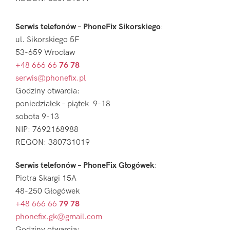
Serwis telefonów – PhoneFix Sikorskiego
:
ul. Sikorskiego 5F
53-659 Wrocław
+48 666 66
76 78
serwis@phonefix.pl
Godziny otwarcia:
poniedziałek – piątek 9-18
sobota 9-13
NIP: 7692168988
REGON: 380731019
Serwis telefonów – PhoneFix Głogówek
:
Piotra Skargi 15A
48-250 Głogówek
+48 666 66
79 78
phonefix.gk@gmail.com
Godziny otwarcia: