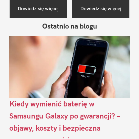
Dowiedz się więcej
Dowiedz się więcej
Ostatnio na blogu
Pierwszy
Sidebar
Kiedy wymienić baterię w
Samsungu Galaxy po gwarancji? –
objawy, koszty i bezpieczna