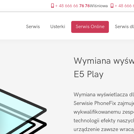
+ 48 666 66
76 76
Wiśniowa
+ 48 666
Serwis
Usterki
Serwis Online
Serwis dl
Wymiana wyświ
E5 Play
Wymiana wyświetlacza dl
Serwisie PhoneFix zajmuje
wykwalifikowanemu zespo
technologii efekty naszy
urządzenie zawsze wraca