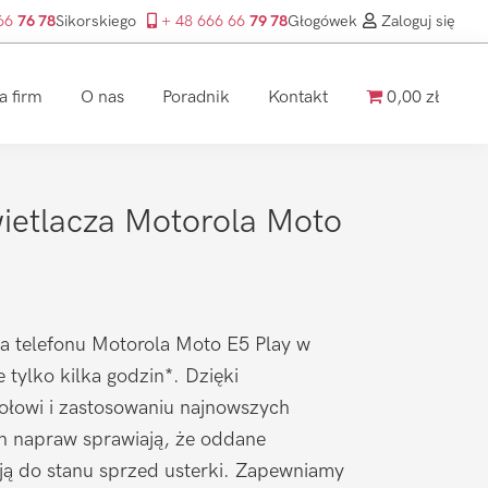
 66
76 78
Sikorskiego
+ 48 666 66
79 78
Głogówek
Zaloguj się
a firm
O nas
Poradnik
Kontakt
0,00 zł
etlacza Motorola Moto
a telefonu Motorola Moto E5 Play w
 tylko kilka godzin*. Dzięki
łowi i zastosowaniu najnowszych
ch napraw sprawiają, że oddane
ją do stanu sprzed usterki. Zapewniamy