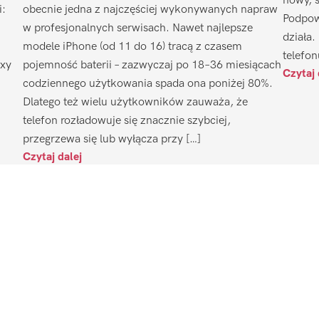
nowy, 
i:
obecnie jedna z najczęściej wykonywanych napraw
Podpow
w profesjonalnych serwisach. Nawet najlepsze
działa.
modele iPhone (od 11 do 16) tracą z czasem
telefon
axy
pojemność baterii – zazwyczaj po 18–36 miesiącach
Czytaj 
codziennego użytkowania spada ona poniżej 80%.
Dlatego też wielu użytkowników zauważa, że
telefon rozładowuje się znacznie szybciej,
przegrzewa się lub wyłącza przy […]
Czytaj dalej