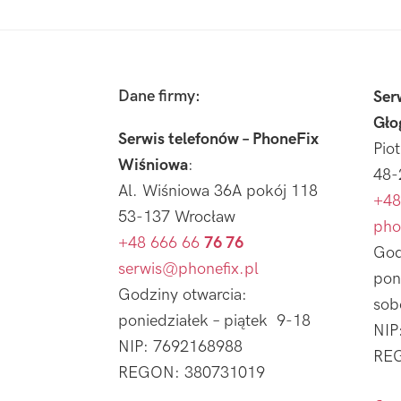
Footer
Dane firmy:
Ser
Gło
Serwis telefonów – PhoneFix
Pio
Wiśniowa
:
48-
Al. Wiśniowa 36A pokój 118
+48
53-137 Wrocław
pho
+48 666 66
76 76
God
serwis@phonefix.pl
pon
Godziny otwarcia:
sob
poniedziałek – piątek 9-18
NIP
NIP: 7692168988
REG
REGON: 380731019