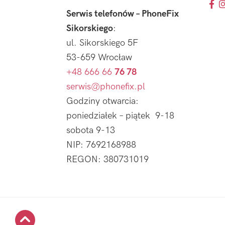
Serwis telefonów – PhoneFix
Sikorskiego
:
ul. Sikorskiego 5F
53-659 Wrocław
+48 666 66
76 78
serwis@phonefix.pl
Godziny otwarcia:
poniedziałek – piątek 9-18
sobota 9-13
NIP: 7692168988
REGON: 380731019