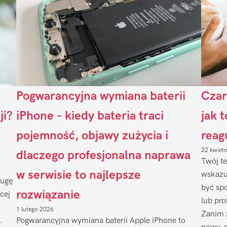
Pogwarancyjna wymiana baterii
Czar
ji?
iPhone – kiedy bateria traci
jak 
pojemność, objawy zużycia i
reag
22 kwiet
dlaczego profesjonalna naprawa
Twój te
w serwisie to najlepsze
wskazu
ługę
być sp
rozwiązanie
cej
lub pr
1 lutego 2026
Zanim 
.
Pogwarancyjna wymiana baterii Apple iPhone to