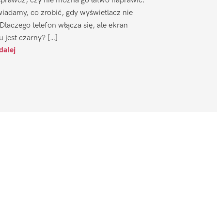
sprawdź, czy nie można go łatwo naprawić.
iadamy, co zrobić, gdy wyświetlacz nie
 Dlaczego telefon włącza się, ale ekran
u jest czarny? […]
dalej