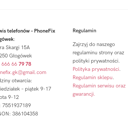
Regulamin
wis telefonów – PhoneFix
gówek
:
Zajrzyj do naszego
tra Skargi 15A
regulaminu strony oraz
250 Głogówek
polityki prywatności.
 666 66
79 78
Polityka prywatności
.
nefix.gk@gmail.com
Regulamin sklepu
.
ziny otwarcia:
Regulamin serwisu oraz
iedziałek – piątek 9-17
gwarancji.
ota 9-12
: 7551937189
ON: 386104358