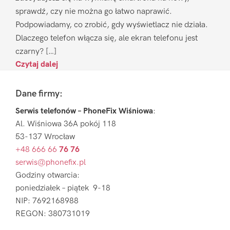
sprawdź, czy nie można go łatwo naprawić.
Podpowiadamy, co zrobić, gdy wyświetlacz nie działa.
Dlaczego telefon włącza się, ale ekran telefonu jest
czarny? […]
Czytaj dalej
Footer
Dane firmy:
Serwis telefonów – PhoneFix Wiśniowa
:
Al. Wiśniowa 36A pokój 118
53-137 Wrocław
+48 666 66
76 76
serwis@phonefix.pl
Godziny otwarcia:
poniedziałek – piątek 9-18
NIP: 7692168988
REGON: 380731019