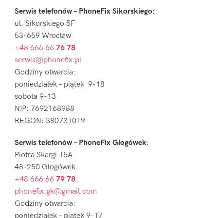
Serwis telefonów – PhoneFix Sikorskiego
:
ul. Sikorskiego 5F
53-659 Wrocław
+48 666 66
76 78
serwis@phonefix.pl
Godziny otwarcia:
poniedziałek – piątek 9-18
sobota 9-13
NIP: 7692168988
REGON: 380731019
Serwis telefonów – PhoneFix Głogówek
:
Piotra Skargi 15A
48-250 Głogówek
+48 666 66
79 78
phonefix.gk@gmail.com
Godziny otwarcia:
poniedziałek – piątek 9-17