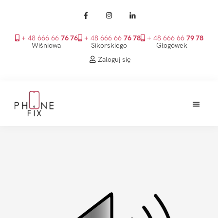
+ 48 666 66
76 76
+ 48 666 66
76 78
+ 48 666 66
79 78
Wiśniowa
Sikorskiego
Głogówek
Zaloguj się
Przejdź
Przejdź
Przejdź
do
do
do
treści
głównego
stopki
PhoneFix
paska
bocznego