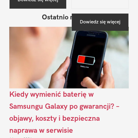
Ostatnio na blogu
Pierwszy
Dowiedz się więcej
Sidebar
Kiedy wymienić baterię w
Samsungu Galaxy po gwarancji? –
objawy, koszty i bezpieczna
naprawa w serwisie