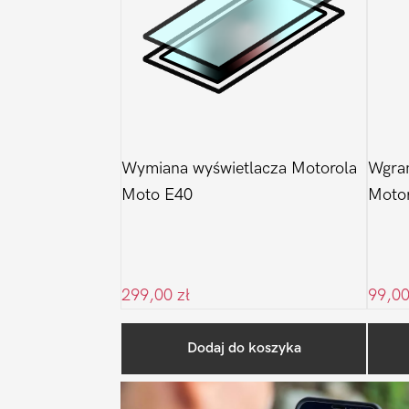
Wymiana wyświetlacza Motorola
Wgra
Moto E40
Moto
299,00
zł
99,0
Dodaj do koszyka