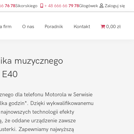
 66
76 78
Sikorskiego
+ 48 666 66
79 78
Głogówek
Zaloguj się
a firm
O nas
Poradnik
Kontakt
0,00 zł
ika muzycznego
 E40
nego dla telefonu Motorola w Serwisie
ilka godzin*. Dzięki wykwalifikowanemu
 najnowszych technologii efekty
ą, że oddane urządzenie zawsze
 usterki. Zapewniamy najwyższą