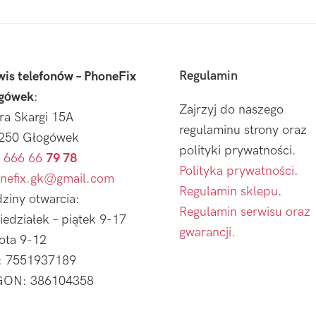
Regulamin
wis telefonów – PhoneFix
gówek
:
Zajrzyj do naszego
tra Skargi 15A
regulaminu strony oraz
250 Głogówek
polityki prywatności.
 666 66
79 78
Polityka prywatności
.
nefix.gk@gmail.com
Regulamin sklepu
.
ziny otwarcia:
Regulamin serwisu oraz
iedziałek – piątek 9-17
gwarancji.
ota 9-12
: 7551937189
ON: 386104358