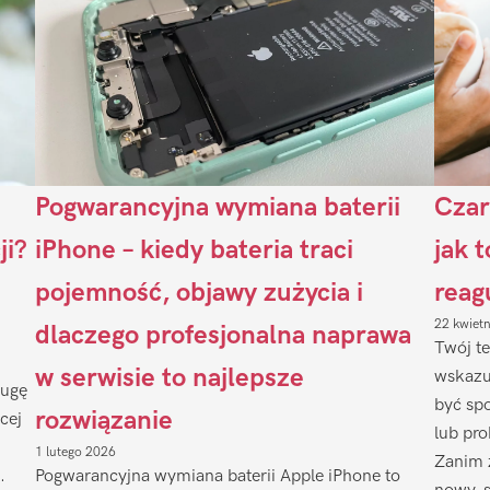
Pogwarancyjna wymiana baterii
Czar
ji?
iPhone – kiedy bateria traci
jak 
pojemność, objawy zużycia i
reag
22 kwiet
dlaczego profesjonalna naprawa
Twój te
w serwisie to najlepsze
wskazu
ługę
być sp
rozwiązanie
cej
lub pr
1 lutego 2026
Zanim 
.
Pogwarancyjna wymiana baterii Apple iPhone to