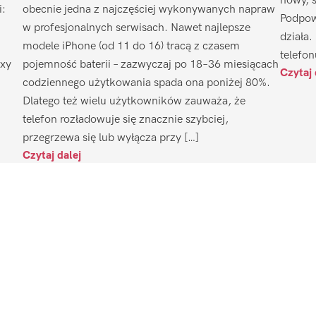
nowy, 
i:
obecnie jedna z najczęściej wykonywanych napraw
Podpow
w profesjonalnych serwisach. Nawet najlepsze
działa.
modele iPhone (od 11 do 16) tracą z czasem
telefon
axy
pojemność baterii – zazwyczaj po 18–36 miesiącach
Czytaj 
codziennego użytkowania spada ona poniżej 80%.
Dlatego też wielu użytkowników zauważa, że
telefon rozładowuje się znacznie szybciej,
przegrzewa się lub wyłącza przy […]
Czytaj dalej