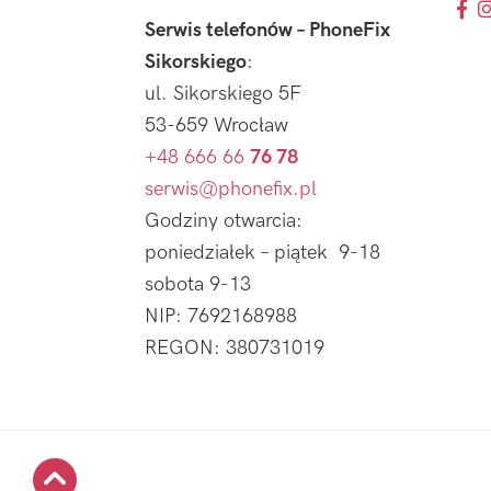
Serwis telefonów – PhoneFix
Sikorskiego
:
ul. Sikorskiego 5F
53-659 Wrocław
+48 666 66
76 78
serwis@phonefix.pl
Godziny otwarcia:
poniedziałek – piątek 9-18
sobota 9-13
NIP: 7692168988
REGON: 380731019