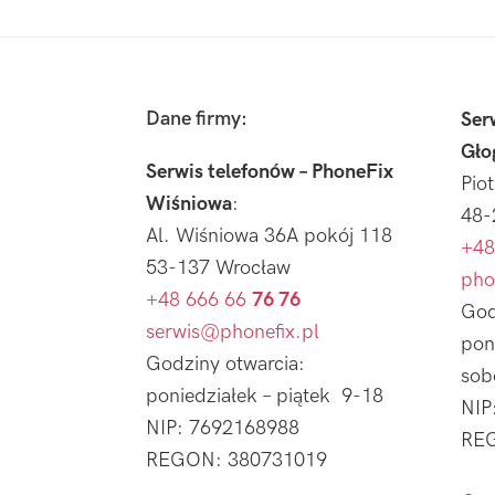
Footer
Dane firmy:
Ser
Gło
Serwis telefonów – PhoneFix
Pio
Wiśniowa
:
48-
Al. Wiśniowa 36A pokój 118
+48
53-137 Wrocław
pho
+48 666 66
76 76
God
serwis@phonefix.pl
pon
Godziny otwarcia:
sob
poniedziałek – piątek 9-18
NIP
NIP: 7692168988
REG
REGON: 380731019