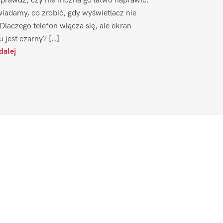
sprawdź, czy nie można go łatwo naprawić.
iadamy, co zrobić, gdy wyświetlacz nie
 Dlaczego telefon włącza się, ale ekran
u jest czarny? […]
dalej