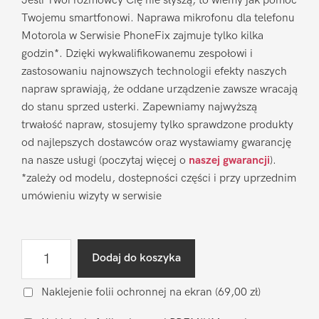
Jeśli Twoi rozmówcy Cię nie słyszą, to wiemy jak pomóc
Twojemu smartfonowi. Naprawa mikrofonu dla telefonu
Motorola w Serwisie PhoneFix zajmuje tylko kilka
godzin*. Dzięki wykwalifikowanemu zespołowi i
zastosowaniu najnowszych technologii efekty naszych
napraw sprawiają, że oddane urządzenie zawsze wracają
do stanu sprzed usterki. Zapewniamy najwyższą
trwałość napraw, stosujemy tylko sprawdzone produkty
od najlepszych dostawców oraz wystawiamy gwarancję
na nasze usługi (poczytaj więcej o
naszej gwarancji
).
*zależy od modelu, dostepności części i przy uprzednim
umówieniu wizyty w serwisie
ilość
Dodaj do koszyka
Naprawa
mikrofonu
Naklejenie folii ochronnej na ekran
(69,00 zł)
Motorola