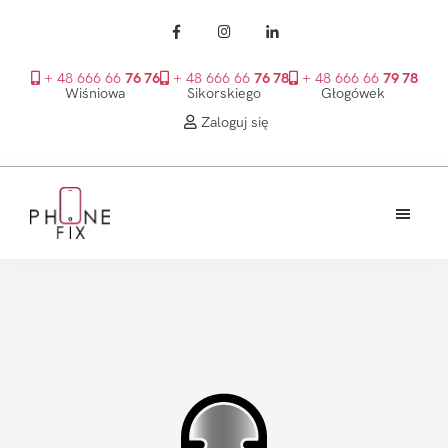
+ 48 666 66
76 76
+ 48 666 66
76 78
+ 48 666 66
79 78
Wiśniowa
Sikorskiego
Głogówek
Zaloguj się
Przejdź
Przejdź
Przejdź
do
do
do
treści
głównego
stopki
PhoneFix
paska
bocznego