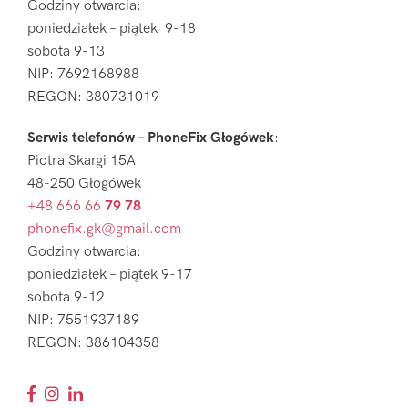
Godziny otwarcia:
poniedziałek – piątek 9-18
sobota 9-13
NIP: 7692168988
REGON: 380731019
Serwis telefonów – PhoneFix Głogówek
:
Piotra Skargi 15A
48-250 Głogówek
+48 666 66
79 78
phonefix.gk@gmail.com
Godziny otwarcia:
poniedziałek – piątek 9-17
sobota 9-12
NIP: 7551937189
REGON: 386104358