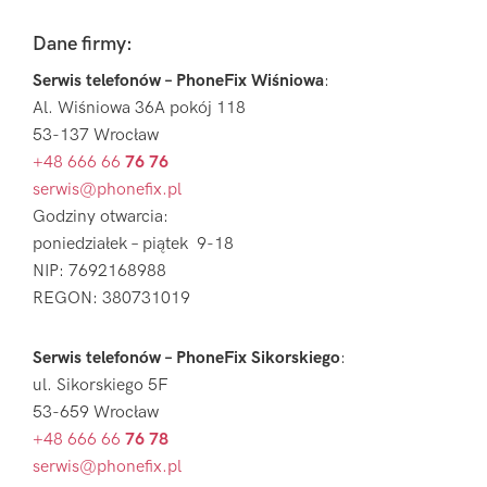
Footer
Dane firmy:
Serwis telefonów – PhoneFix Wiśniowa
:
Al. Wiśniowa 36A pokój 118
53-137 Wrocław
+48 666 66
76 76
serwis@phonefix.pl
Godziny otwarcia:
poniedziałek – piątek 9-18
NIP: 7692168988
REGON: 380731019
Serwis telefonów – PhoneFix Sikorskiego
:
ul. Sikorskiego 5F
53-659 Wrocław
+48 666 66
76 78
serwis@phonefix.pl