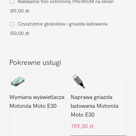
Naklejenie folii ochronnej PREMIUM na ekran
Moto
(89,00 zł)
E30
Czyszczenie głośników i gniazda ładowania
(50,00 zł)
Pokrewne usługi
Wymiana wyświetlacza
Naprawa gniazda
Motorola Moto E30
ładowania Motorola
Moto E30
159,00
zł