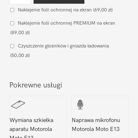
Wymiana
baterii
Naklejenie folii ochronnej na ekran
(69,00 zł)
na
Naklejenie folii ochronnej PREMIUM na ekran
oryginalną
(89,00 zł)
Motorola
Moto
Czyszczenie głośników i gniazda ładowania
E13
(50,00 zł)
Pokrewne usługi
Wymiana szkiełka
Naprawa mikrofonu
aparatu Motorola
Motorola Moto E13