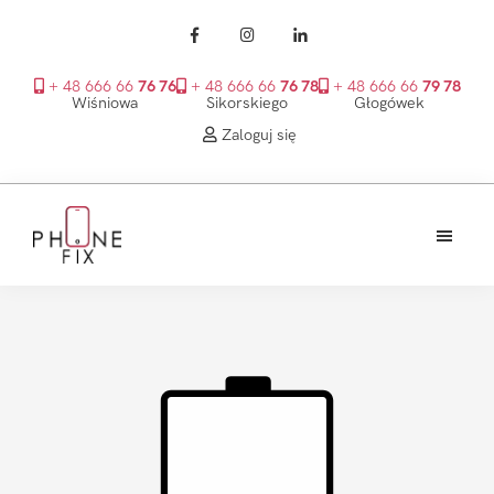
+ 48 666 66
76 76
+ 48 666 66
76 78
+ 48 666 66
79 78
Wiśniowa
Sikorskiego
Głogówek
Zaloguj się
Przejdź
Przejdź
Przejdź
do
do
do
treści
głównego
stopki
PhoneFix
paska
bocznego