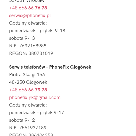
53-659 Wrocław
+48 666 66
76 78
serwis@phonefix.pl
Godziny otwarcia:
poniedziałek – piątek 9-18
sobota 9-13
NIP: 7692168988
REGON: 380731019
Serwis telefonów – PhoneFix Głogówek
:
Piotra Skargi 15A
48-250 Głogówek
+48 666 66
79 78
phonefix.gk@gmail.com
Godziny otwarcia:
poniedziałek – piątek 9-17
sobota 9-12
NIP: 7551937189
REGON: 386104358