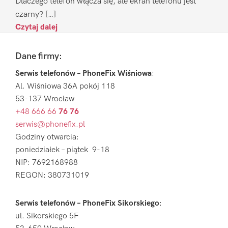
Dlaczego telefon włącza się, ale ekran telefonu jest
czarny? […]
Czytaj dalej
Footer
Dane firmy:
Serwis telefonów – PhoneFix Wiśniowa
:
Al. Wiśniowa 36A pokój 118
53-137 Wrocław
+48 666 66
76 76
serwis@phonefix.pl
Godziny otwarcia:
poniedziałek – piątek 9-18
NIP: 7692168988
REGON: 380731019
Serwis telefonów – PhoneFix Sikorskiego
:
ul. Sikorskiego 5F