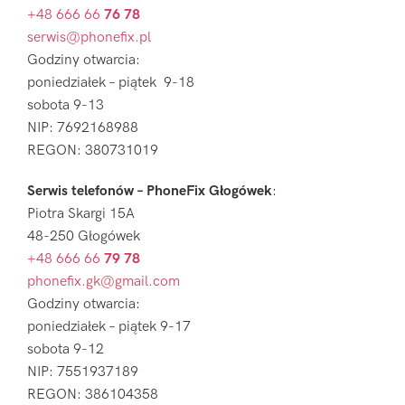
+48 666 66
76 78
serwis@phonefix.pl
Godziny otwarcia:
poniedziałek – piątek 9-18
sobota 9-13
NIP: 7692168988
REGON: 380731019
Serwis telefonów – PhoneFix Głogówek
:
Piotra Skargi 15A
48-250 Głogówek
+48 666 66
79 78
phonefix.gk@gmail.com
Godziny otwarcia:
poniedziałek – piątek 9-17
sobota 9-12
NIP: 7551937189
REGON: 386104358