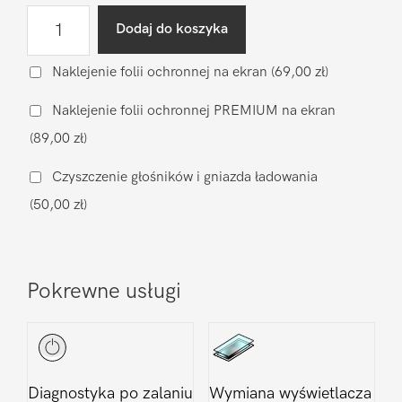
ilość
Dodaj do koszyka
Wgranie
oprogramowania
Naklejenie folii ochronnej na ekran
(69,00 zł)
LG
Naklejenie folii ochronnej PREMIUM na ekran
X
(89,00 zł)
Power
Czyszczenie głośników i gniazda ładowania
(50,00 zł)
Pokrewne usługi
Diagnostyka po zalaniu
Wymiana wyświetlacza