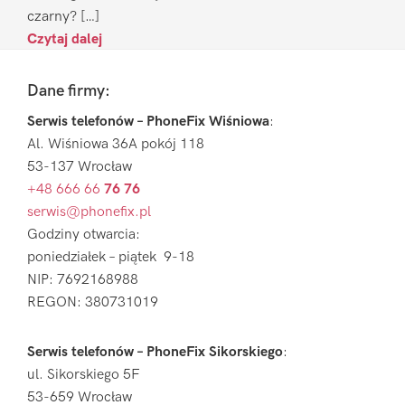
czarny? […]
Czytaj dalej
Footer
Dane firmy:
Serwis telefonów – PhoneFix Wiśniowa
:
Al. Wiśniowa 36A pokój 118
53-137 Wrocław
+48 666 66
76 76
serwis@phonefix.pl
Godziny otwarcia:
poniedziałek – piątek 9-18
NIP: 7692168988
REGON: 380731019
Serwis telefonów – PhoneFix Sikorskiego
:
ul. Sikorskiego 5F
53-659 Wrocław