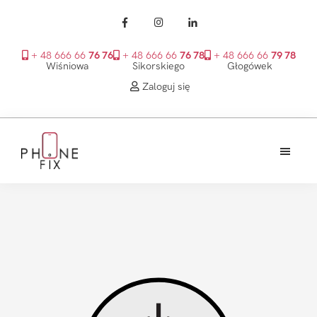
+ 48 666 66
76 76
+ 48 666 66
76 78
+ 48 666 66
79 78
Wiśniowa
Sikorskiego
Głogówek
Zaloguj się
Przejdź
Przejdź
Przejdź
do
do
do
treści
głównego
stopki
PhoneFix
paska
bocznego