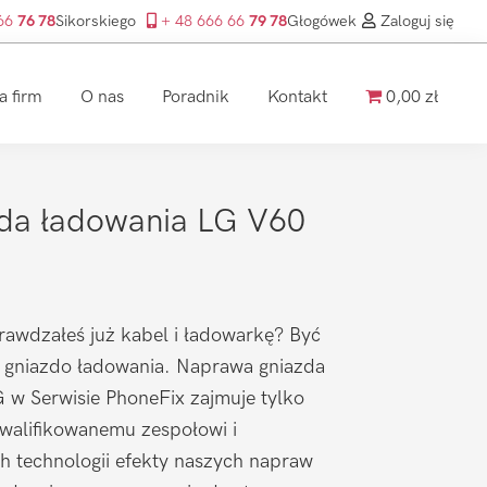
 66
76 78
Sikorskiego
+ 48 666 66
79 78
Głogówek
Zaloguj się
a firm
O nas
Poradnik
Kontakt
0,00 zł
da ładowania LG V60
prawdzałeś już kabel i ładowarkę? Być
 gniazdo ładowania. Naprawa gniazda
G w Serwisie PhoneFix zajmuje tylko
kwalifikowanemu zespołowi i
h technologii efekty naszych napraw