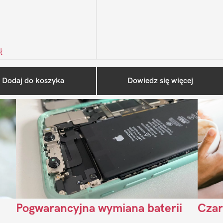
ł
Ostatnio na blogu
Dodaj do koszyka
Dowiedz się więcej
Pogwarancyjna wymiana baterii
Czar