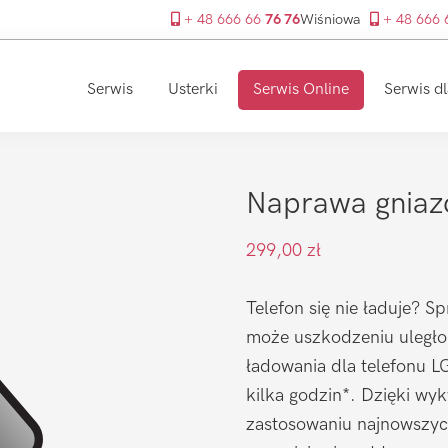
+ 48 666 66
76 76
Wiśniowa
+ 48 666
Serwis
Usterki
Serwis Online
Serwis dl
Naprawa gniaz
299,00
zł
Telefon się nie ładuje? S
może uszkodzeniu uległo
ładowania dla telefonu L
kilka godzin*. Dzięki wy
zastosowaniu najnowszyc