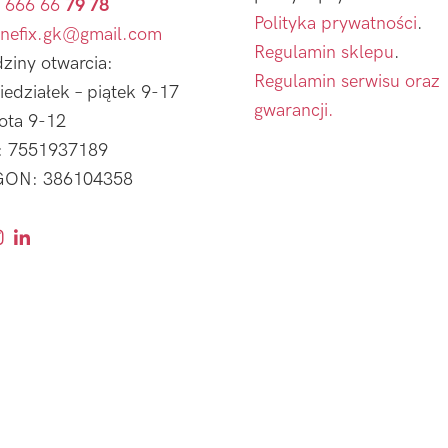
 666 66
79 78
Polityka prywatności
.
nefix.gk@gmail.com
Regulamin sklepu
.
ziny otwarcia:
Regulamin serwisu oraz
iedziałek – piątek 9-17
gwarancji.
ota 9-12
: 7551937189
ON: 386104358