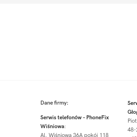
Footer
Dane firmy:
Ser
Gło
Serwis telefonów – PhoneFix
Pio
Wiśniowa
:
48-
Al. Wiśniowa 36A pokój 118