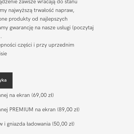
ądzenie zawsze wracają do stanu
amy najwyższą trwałość napraw,
one produkty od najlepszych
my gwarancję na nasze usługi (poczytaj
).
pności części i przy uprzednim
sie
yka
nnej na ekran
(69,00 zł)
ronnej PREMIUM na ekran
(89,00 zł)
w i gniazda ładowania
(50,00 zł)