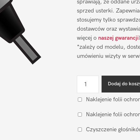
sprawiają, że oddane urz
sprzed usterki. Zapewni
stosujemy tylko sprawdz
dostawców oraz wystawia
więcej o
naszej gwarancji
*zależy od modelu, doste
umówieniu wizyty w serwi
ilość
Dodaj do kosz
Naprawa
gniazda
Naklejenie folii ochro
ładowania
Naklejenie folii och
LG
V60
Czyszczenie głośnikó