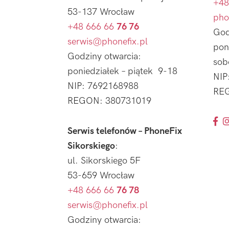
+48
53-137 Wrocław
pho
+48 666 66
76 76
God
serwis@phonefix.pl
pon
Godziny otwarcia:
sob
poniedziałek – piątek 9-18
NIP
NIP: 7692168988
REG
REGON: 380731019
Serwis telefonów – PhoneFix
Sikorskiego
:
ul. Sikorskiego 5F
53-659 Wrocław
+48 666 66
76 78
serwis@phonefix.pl
Godziny otwarcia: