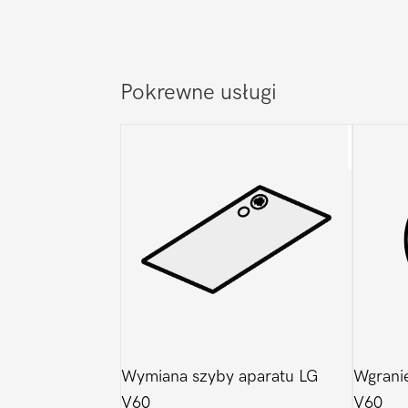
Pokrewne usługi
Wymiana szyby aparatu LG
Wgrani
V60
V60