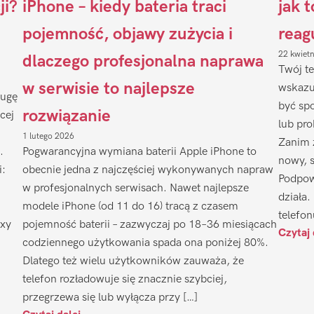
ji?
iPhone – kiedy bateria traci
jak 
pojemność, objawy zużycia i
reag
22 kwiet
dlaczego profesjonalna naprawa
Twój te
w serwisie to najlepsze
wskazu
ługę
być sp
rozwiązanie
cej
lub pr
1 lutego 2026
Zanim 
.
Pogwarancyjna wymiana baterii Apple iPhone to
nowy, 
i:
obecnie jedna z najczęściej wykonywanych napraw
Podpow
w profesjonalnych serwisach. Nawet najlepsze
działa.
modele iPhone (od 11 do 16) tracą z czasem
telefon
axy
pojemność baterii – zazwyczaj po 18–36 miesiącach
Czytaj 
codziennego użytkowania spada ona poniżej 80%.
Dlatego też wielu użytkowników zauważa, że
telefon rozładowuje się znacznie szybciej,
przegrzewa się lub wyłącza przy […]