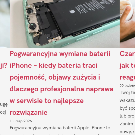
Pogwarancyjna wymiana baterii
Czar
ji?
iPhone – kiedy bateria traci
jak 
pojemność, objawy zużycia i
reag
22 kwiet
dlaczego profesjonalna naprawa
Twój te
w serwisie to najlepsze
wskazu
ługę
być sp
rozwiązanie
cej
lub pr
1 lutego 2026
Zanim 
.
Pogwarancyjna wymiana baterii Apple iPhone to
nowy, 