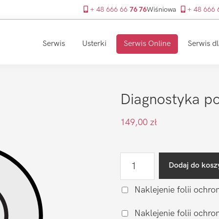
+ 48 666 66
76 76
Wiśniowa
+ 48 666
Serwis
Usterki
Serwis Online
Serwis dl
Diagnostyka po
149,00
zł
ilość
Dodaj do kosz
Diagnostyka
po
Naklejenie folii ochro
zalaniu
Naklejenie folii och
LG