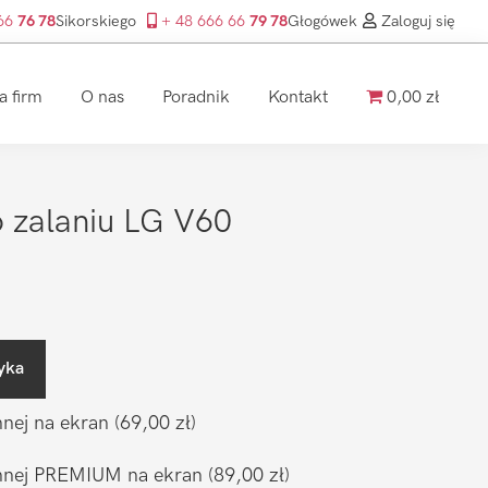
 66
76 78
Sikorskiego
+ 48 666 66
79 78
Głogówek
Zaloguj się
a firm
O nas
Poradnik
Kontakt
0,00 zł
 zalaniu LG V60
yka
nnej na ekran
(69,00 zł)
ronnej PREMIUM na ekran
(89,00 zł)