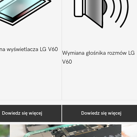
a wyświetlacza LG V60
Wymiana głośnika rozmów LG
V60
Ostatnio na blogu
Dowiedz się więcej
Dowiedz się więcej