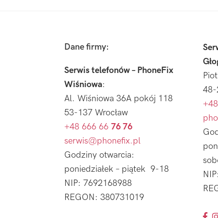
Footer
Dane firmy:
Ser
Gło
Serwis telefonów – PhoneFix
Pio
Wiśniowa
:
48-
Al. Wiśniowa 36A pokój 118
+48
53-137 Wrocław
pho
+48 666 66
76 76
God
serwis@phonefix.pl
pon
Godziny otwarcia:
sob
poniedziałek – piątek 9-18
NIP
NIP: 7692168988
REG
REGON: 380731019