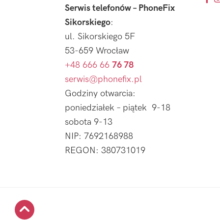
Serwis telefonów – PhoneFix
Sikorskiego
:
ul. Sikorskiego 5F
53-659 Wrocław
+48 666 66
76 78
serwis@phonefix.pl
Godziny otwarcia:
poniedziałek – piątek 9-18
sobota 9-13
NIP: 7692168988
REGON: 380731019