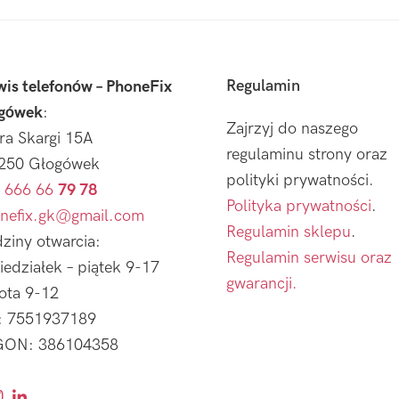
Regulamin
wis telefonów – PhoneFix
gówek
:
Zajrzyj do naszego
tra Skargi 15A
regulaminu strony oraz
250 Głogówek
polityki prywatności.
 666 66
79 78
Polityka prywatności
.
nefix.gk@gmail.com
Regulamin sklepu
.
ziny otwarcia:
Regulamin serwisu oraz
iedziałek – piątek 9-17
gwarancji.
ota 9-12
: 7551937189
ON: 386104358