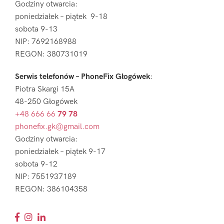
Godziny otwarcia:
poniedziałek – piątek 9-18
sobota 9-13
NIP: 7692168988
REGON: 380731019
Serwis telefonów – PhoneFix Głogówek
:
Piotra Skargi 15A
48-250 Głogówek
+48 666 66
79 78
phonefix.gk@gmail.com
Godziny otwarcia:
poniedziałek – piątek 9-17
sobota 9-12
NIP: 7551937189
REGON: 386104358