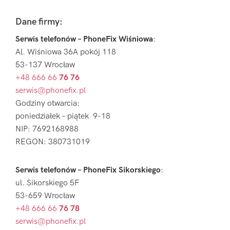
Footer
Dane firmy:
Serwis telefonów – PhoneFix Wiśniowa
:
Al. Wiśniowa 36A pokój 118
53-137 Wrocław
+48 666 66
76 76
serwis@phonefix.pl
Godziny otwarcia:
poniedziałek – piątek 9-18
NIP: 7692168988
REGON: 380731019
Serwis telefonów – PhoneFix Sikorskiego
:
ul. Sikorskiego 5F
53-659 Wrocław
+48 666 66
76 78
serwis@phonefix.pl