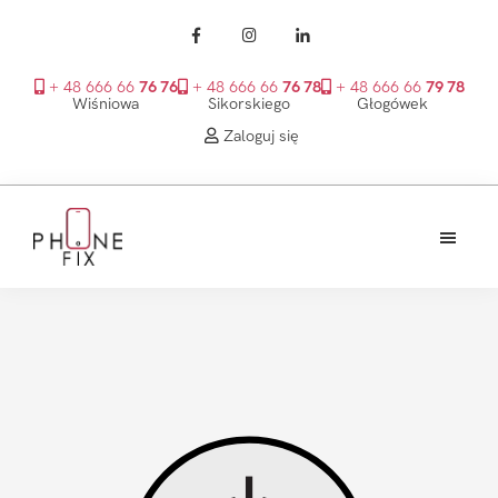
+ 48 666 66
76 76
+ 48 666 66
76 78
+ 48 666 66
79 78
Wiśniowa
Sikorskiego
Głogówek
Zaloguj się
Przejdź
Przejdź
Przejdź
do
do
do
treści
głównego
stopki
PhoneFix
paska
bocznego