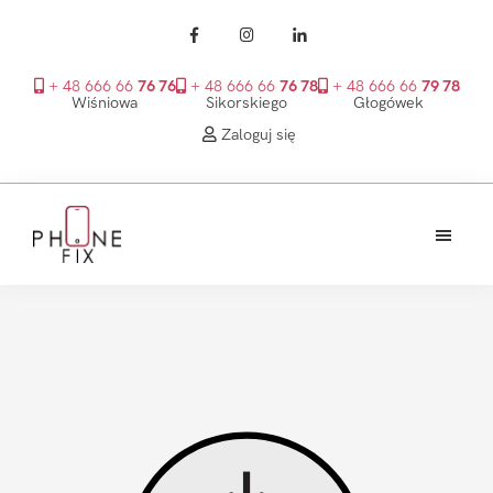
+ 48 666 66
76 76
+ 48 666 66
76 78
+ 48 666 66
79 78
Wiśniowa
Sikorskiego
Głogówek
Zaloguj się
Przejdź
Przejdź
Przejdź
do
do
do
treści
głównego
stopki
PhoneFix
paska
bocznego