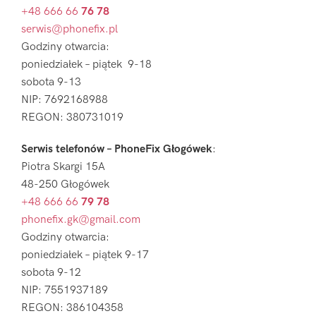
+48 666 66
76 78
serwis@phonefix.pl
Godziny otwarcia:
poniedziałek – piątek 9-18
sobota 9-13
NIP: 7692168988
REGON: 380731019
Serwis telefonów – PhoneFix Głogówek
:
Piotra Skargi 15A
48-250 Głogówek
+48 666 66
79 78
phonefix.gk@gmail.com
Godziny otwarcia:
poniedziałek – piątek 9-17
sobota 9-12
NIP: 7551937189
REGON: 386104358