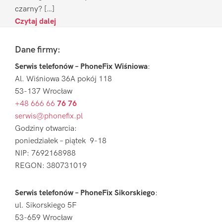
czarny? […]
Czytaj dalej
Footer
Dane firmy:
Serwis telefonów – PhoneFix Wiśniowa
:
Al. Wiśniowa 36A pokój 118
53-137 Wrocław
+48 666 66
76 76
serwis@phonefix.pl
Godziny otwarcia:
poniedziałek – piątek 9-18
NIP: 7692168988
REGON: 380731019
Serwis telefonów – PhoneFix Sikorskiego
:
ul. Sikorskiego 5F
53-659 Wrocław