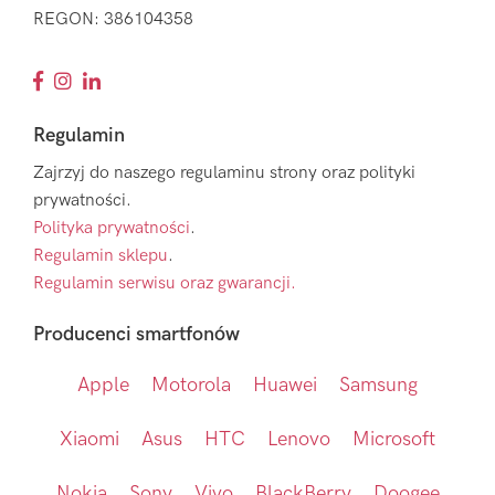
REGON: 386104358
Regulamin
Zajrzyj do naszego regulaminu strony oraz polityki
prywatności.
Polityka prywatności
.
Regulamin sklepu
.
Regulamin serwisu oraz gwarancji.
Producenci smartfonów
Apple
Motorola
Huawei
Samsung
Xiaomi
Asus
HTC
Lenovo
Microsoft
Nokia
Sony
Vivo
BlackBerry
Doogee