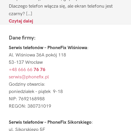
Dlaczego telefon włącza się, ale ekran telefonu jest
czarny? […]
Czytaj dalej
Footer
Dane firmy:
Serwis telefonów – PhoneFix Wiśniowa
:
Al. Wiśniowa 36A pokój 118
53-137 Wrocław
+48 666 66
76 76
serwis@phonefix.pl
Godziny otwarcia:
poniedziałek – piątek 9-18
NIP: 7692168988
REGON: 380731019
Serwis telefonów – PhoneFix Sikorskiego
:
ul. Sikorskiego 5F