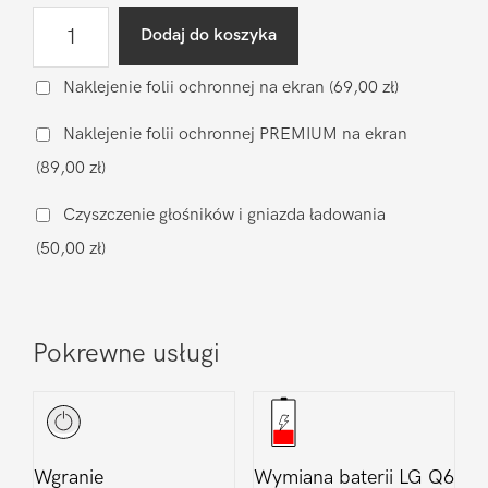
ilość
Dodaj do koszyka
Diagnostyka
po
Naklejenie folii ochronnej na ekran
(69,00 zł)
zalaniu
Naklejenie folii ochronnej PREMIUM na ekran
LG
(89,00 zł)
Q6
Czyszczenie głośników i gniazda ładowania
(50,00 zł)
Pokrewne usługi
Wgranie
Wymiana baterii LG Q6