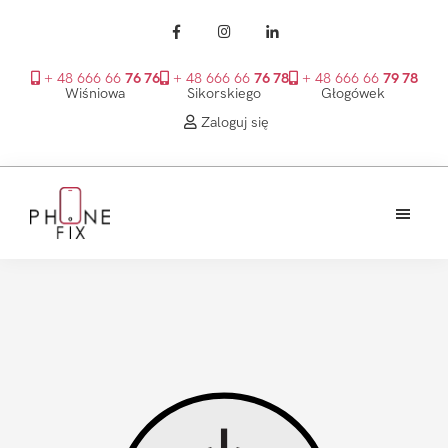
+ 48 666 66
76 76
+ 48 666 66
76 78
+ 48 666 66
79 78
Wiśniowa
Sikorskiego
Głogówek
Zaloguj się
Przejdź
Przejdź
Przejdź
do
do
do
treści
głównego
stopki
PhoneFix
paska
bocznego