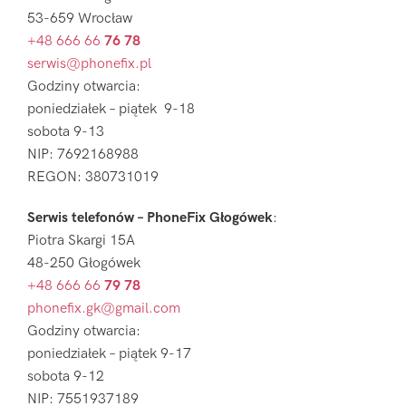
53-659 Wrocław
+48 666 66
76 78
serwis@phonefix.pl
Godziny otwarcia:
poniedziałek – piątek 9-18
sobota 9-13
NIP: 7692168988
REGON: 380731019
Serwis telefonów – PhoneFix Głogówek
:
Piotra Skargi 15A
48-250 Głogówek
+48 666 66
79 78
phonefix.gk@gmail.com
Godziny otwarcia:
poniedziałek – piątek 9-17
sobota 9-12
NIP: 7551937189