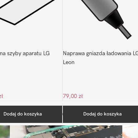
a szyby aparatu LG
Naprawa gniazda ładowania L
Leon
zł
79,00
zł
Ostatnio na blogu
Dodaj do koszyka
Dodaj do koszyka