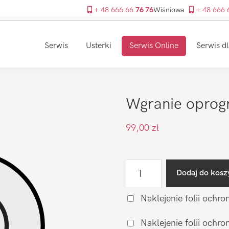
+ 48 666 66
76 76
Wiśniowa
+ 48 666
Serwis
Usterki
Serwis Online
Serwis dl
Wgranie oprog
99,00
zł
ilość
Dodaj do kosz
Wgranie
oprogramowania
Naklejenie folii ochro
LG
Naklejenie folii och
Leon