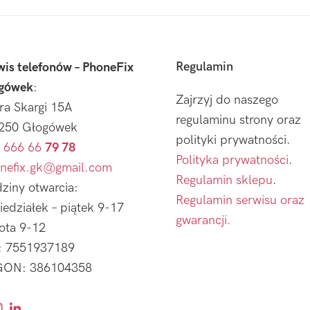
Regulamin
wis telefonów – PhoneFix
gówek
:
Zajrzyj do naszego
tra Skargi 15A
regulaminu strony oraz
250 Głogówek
polityki prywatności.
 666 66
79 78
Polityka prywatności
.
nefix.gk@gmail.com
Regulamin sklepu
.
ziny otwarcia:
Regulamin serwisu oraz
iedziałek – piątek 9-17
gwarancji.
ota 9-12
: 7551937189
ON: 386104358