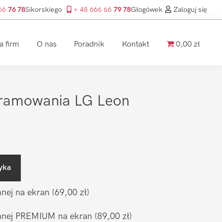
 66
76 78
Sikorskiego
+ 48 666 66
79 78
Głogówek
Zaloguj się
a firm
O nas
Poradnik
Kontakt
0,00 zł
ramowania LG Leon
yka
nnej na ekran
(69,00 zł)
ronnej PREMIUM na ekran
(89,00 zł)