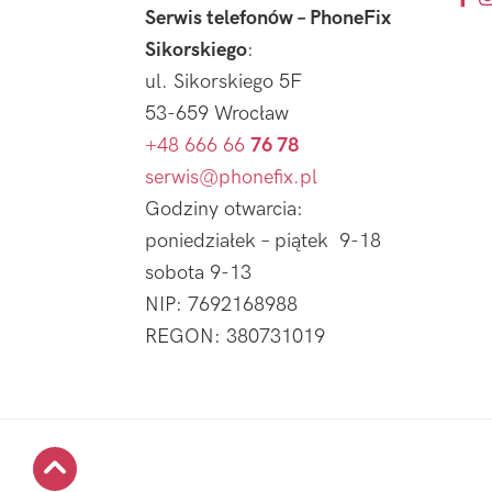
Serwis telefonów – PhoneFix
Sikorskiego
:
ul. Sikorskiego 5F
53-659 Wrocław
+48 666 66
76 78
serwis@phonefix.pl
Godziny otwarcia:
poniedziałek – piątek 9-18
sobota 9-13
NIP: 7692168988
REGON: 380731019