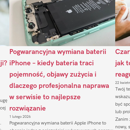
Pogwarancyjna wymiana baterii
Czar
ji?
iPhone – kiedy bateria traci
jak 
pojemność, objawy zużycia i
reag
22 kwiet
dlaczego profesjonalna naprawa
Twój te
w serwisie to najlepsze
wskazu
ługę
być sp
rozwiązanie
cej
lub pr
1 lutego 2026
Zanim 
.
Pogwarancyjna wymiana baterii Apple iPhone to
nowy, 