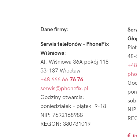
Footer
Dane firmy:
Ser
Gło
Serwis telefonów – PhoneFix
Pio
Wiśniowa
:
48-
Al. Wiśniowa 36A pokój 118
+48
53-137 Wrocław
pho
+48 666 66
76 76
God
serwis@phonefix.pl
pon
Godziny otwarcia:
sob
poniedziałek – piątek 9-18
NIP
NIP: 7692168988
REG
REGON: 380731019