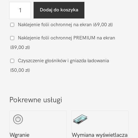
ilość
Dodaj do koszyka
Diagnostyka
po
Naklejenie folii ochronnej na ekran
(69,00 zł)
zalaniu
Naklejenie folii ochronnej PREMIUM na ekran
LG
(89,00 zł)
K8
2017
Czyszczenie głośników i gniazda ładowania
(50,00 zł)
Pokrewne usługi
Wgranie
Wymiana wyświetlacza