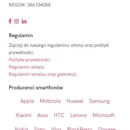
REGON: 386104358
Regulamin
Zajrzyj do naszego regulaminu strony oraz polityki
prywatności.
Polityka prywatności
.
Regulamin sklepu
.
Regulamin serwisu oraz gwarancji.
Producenci smartfonów
Apple
Motorola
Huawei
Samsung
Xiaomi
Asus
HTC
Lenovo
Microsoft
Nokia
Sony
Vivo
BlackBerry
Doogee