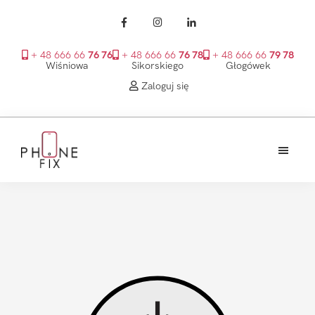
+ 48 666 66
76 76
+ 48 666 66
76 78
+ 48 666 66
79 78
Wiśniowa
Sikorskiego
Głogówek
Zaloguj się
Przejdź
Przejdź
Przejdź
do
do
do
treści
głównego
stopki
PhoneFix
paska
bocznego