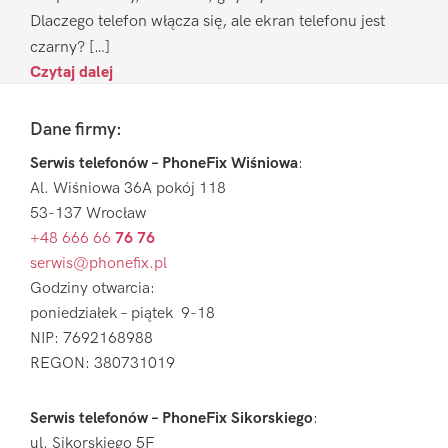
Dlaczego telefon włącza się, ale ekran telefonu jest
czarny? […]
Czytaj dalej
Footer
Dane firmy:
Serwis telefonów – PhoneFix Wiśniowa
:
Al. Wiśniowa 36A pokój 118
53-137 Wrocław
+48 666 66
76 76
serwis@phonefix.pl
Godziny otwarcia:
poniedziałek – piątek 9-18
NIP: 7692168988
REGON: 380731019
Serwis telefonów – PhoneFix Sikorskiego
:
ul. Sikorskiego 5F