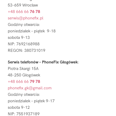
53-659 Wrocław
+48 666 66
76 78
serwis@phonefix.pl
Godziny otwarcia:
poniedziałek – piątek 9-18
sobota 9-13
NIP: 7692168988
REGON: 380731019
Serwis telefonów – PhoneFix Głogówek
:
Piotra Skargi 15A
48-250 Głogówek
+48 666 66
79 78
phonefix.gk@gmail.com
Godziny otwarcia:
poniedziałek – piątek 9-17
sobota 9-12
NIP: 7551937189