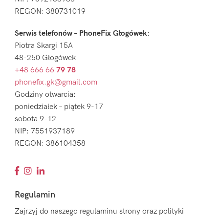
REGON: 380731019
Serwis telefonów – PhoneFix Głogówek
:
Piotra Skargi 15A
48-250 Głogówek
+48 666 66
79 78
phonefix.gk@gmail.com
Godziny otwarcia:
poniedziałek – piątek 9-17
sobota 9-12
NIP: 7551937189
REGON: 386104358
Regulamin
Zajrzyj do naszego regulaminu strony oraz polityki