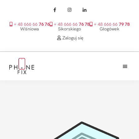
+ 48 666 66
76 76
+ 48 666 66
76 78
+ 48 666 66
79 78
Wiśniowa
Sikorskiego
Głogówek
Zaloguj się
Przejdź
Przejdź
Przejdź
do
do
do
treści
głównego
stopki
PhoneFix
paska
bocznego