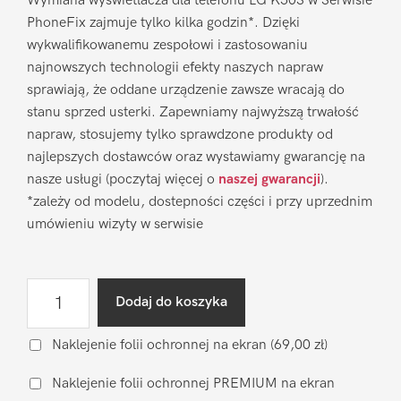
Wymiana wyświetlacza dla telefonu LG K50S w Serwisie
PhoneFix zajmuje tylko kilka godzin*. Dzięki
wykwalifikowanemu zespołowi i zastosowaniu
najnowszych technologii efekty naszych napraw
sprawiają, że oddane urządzenie zawsze wracają do
stanu sprzed usterki. Zapewniamy najwyższą trwałość
napraw, stosujemy tylko sprawdzone produkty od
najlepszych dostawców oraz wystawiamy gwarancję na
nasze usługi (poczytaj więcej o
naszej gwarancji
).
*zależy od modelu, dostepności części i przy uprzednim
umówieniu wizyty w serwisie
ilość
Dodaj do koszyka
Wymiana
wyświetlacza
Naklejenie folii ochronnej na ekran
(69,00 zł)
LG
Naklejenie folii ochronnej PREMIUM na ekran
K50S