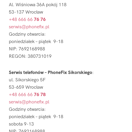
Al. Wiśniowa 36A pokój 118
53-137 Wrocław
+48 666 66
76 76
serwis@phonefix.pl
Godziny otwarcia:
poniedziałek – piątek 9-18
NIP: 7692168988
REGON: 380731019
Serwis telefonów – PhoneFix Sikorskiego
:
ul. Sikorskiego 5F
53-659 Wrocław
+48 666 66
76 78
serwis@phonefix.pl
Godziny otwarcia:
poniedziałek – piątek 9-18
sobota 9-13
NIP: 7692168988