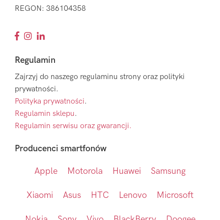
REGON: 386104358
Regulamin
Zajrzyj do naszego regulaminu strony oraz polityki
prywatności.
Polityka prywatności
.
Regulamin sklepu
.
Regulamin serwisu oraz gwarancji.
Producenci smartfonów
Apple
Motorola
Huawei
Samsung
Xiaomi
Asus
HTC
Lenovo
Microsoft
Nokia
Sony
Vivo
BlackBerry
Doogee