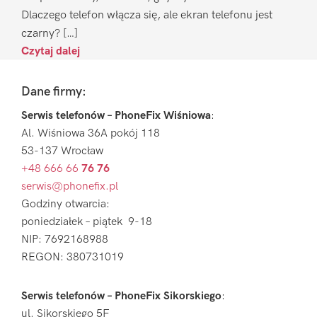
Dlaczego telefon włącza się, ale ekran telefonu jest
czarny? […]
Czytaj dalej
Footer
Dane firmy:
Serwis telefonów – PhoneFix Wiśniowa
:
Al. Wiśniowa 36A pokój 118
53-137 Wrocław
+48 666 66
76 76
serwis@phonefix.pl
Godziny otwarcia:
poniedziałek – piątek 9-18
NIP: 7692168988
REGON: 380731019
Serwis telefonów – PhoneFix Sikorskiego
:
ul. Sikorskiego 5F