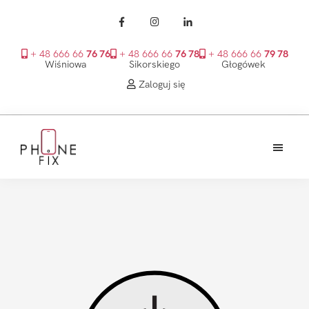
+ 48 666 66
76 76
+ 48 666 66
76 78
+ 48 666 66
79 78
Wiśniowa
Sikorskiego
Głogówek
Zaloguj się
Przejdź
Przejdź
Przejdź
do
do
do
treści
głównego
stopki
PhoneFix
paska
bocznego