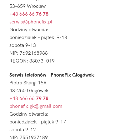
53-659 Wrocław
+48 666 66
76 78
serwis@phonefix.pl
Godziny otwarcia:
poniedziałek – piątek 9-18
sobota 9-13
NIP: 7692168988
REGON: 380731019
Serwis telefonów – PhoneFix Głogówek
:
Piotra Skargi 15A
48-250 Głogówek
+48 666 66
79 78
phonefix.gk@gmail.com
Godziny otwarcia:
poniedziałek – piątek 9-17
sobota 9-12
NIP: 7551937189