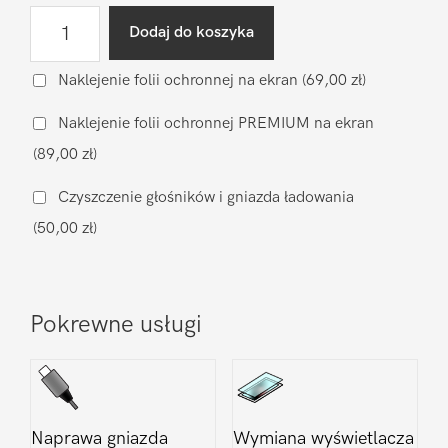
ilość
Dodaj do koszyka
Diagnostyka
po
Naklejenie folii ochronnej na ekran
(69,00 zł)
zalaniu
Naklejenie folii ochronnej PREMIUM na ekran
LG
(89,00 zł)
G8
Czyszczenie głośników i gniazda ładowania
(50,00 zł)
Pokrewne usługi
Naprawa gniazda
Wymiana wyświetlacza