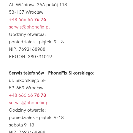
Al. Wiśniowa 36A pokój 118
53-137 Wrocław
+48 666 66
76 76
serwis@phonefix.pl
Godziny otwarcia:
poniedziałek – piątek 9-18
NIP: 7692168988
REGON: 380731019
Serwis telefonów – PhoneFix Sikorskiego
:
ul. Sikorskiego 5F
53-659 Wrocław
+48 666 66
76 78
serwis@phonefix.pl
Godziny otwarcia:
poniedziałek – piątek 9-18
sobota 9-13
NIP: 7692168988