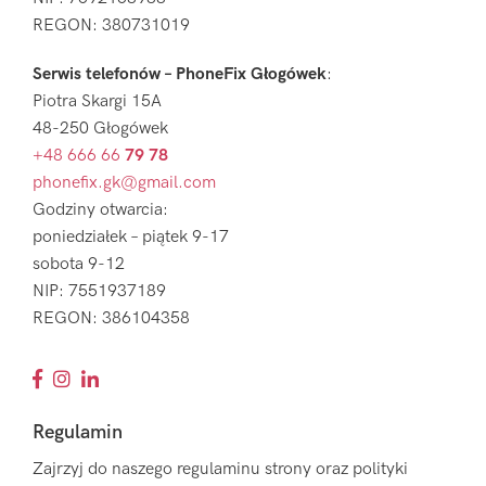
REGON: 380731019
Serwis telefonów – PhoneFix Głogówek
:
Piotra Skargi 15A
48-250 Głogówek
+48 666 66
79 78
phonefix.gk@gmail.com
Godziny otwarcia:
poniedziałek – piątek 9-17
sobota 9-12
NIP: 7551937189
REGON: 386104358
Regulamin
Zajrzyj do naszego regulaminu strony oraz polityki