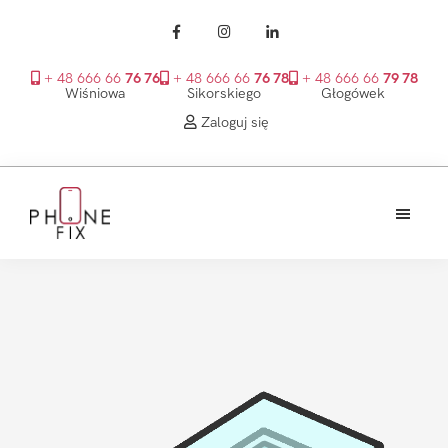
+ 48 666 66
76 76
+ 48 666 66
76 78
+ 48 666 66
79 78
Wiśniowa
Sikorskiego
Głogówek
Zaloguj się
Przejdź
Przejdź
Przejdź
do
do
do
treści
głównego
stopki
PhoneFix
paska
bocznego