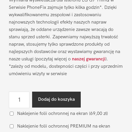
Wymiana wyświetlacza dla telefonu LG G7 ThinQ w
Serwisie PhoneFix zajmuje tylko kilka godzin*. Dzięki
wykwalifikowanemu zespołowi i zastosowaniu
najnowszych technologii efekty naszych napraw
sprawiają, że oddane urządzenie zawsze wracają do
stanu sprzed usterki. Zapewniamy najwyższą trwałość
napraw, stosujemy tylko sprawdzone produkty od
najlepszych dostawców oraz wystawiamy gwarancję na
nasze usługi (poczytaj więcej o
naszej gwarancji
).
*zależy od modelu, dostepności części i przy uprzednim
umówieniu wizyty w serwisie
ilość
Dodaj do koszyka
Wymiana
wyświetlacza
Naklejenie folii ochronnej na ekran
(69,00 zł)
LG
Naklejenie folii ochronnej PREMIUM na ekran
G7