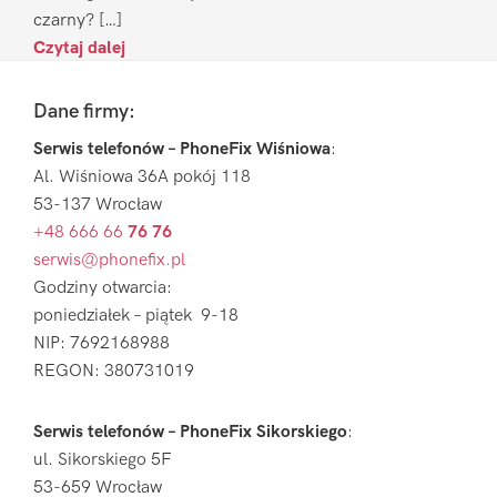
czarny? […]
Czytaj dalej
Footer
Dane firmy:
Serwis telefonów – PhoneFix Wiśniowa
:
Al. Wiśniowa 36A pokój 118
53-137 Wrocław
+48 666 66
76 76
serwis@phonefix.pl
Godziny otwarcia:
poniedziałek – piątek 9-18
NIP: 7692168988
REGON: 380731019
Serwis telefonów – PhoneFix Sikorskiego
:
ul. Sikorskiego 5F
53-659 Wrocław