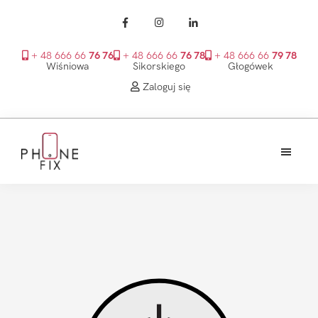
+ 48 666 66
76 76
+ 48 666 66
76 78
+ 48 666 66
79 78
Wiśniowa
Sikorskiego
Głogówek
Zaloguj się
Przejdź
Przejdź
Przejdź
do
do
do
treści
głównego
stopki
PhoneFix
paska
bocznego