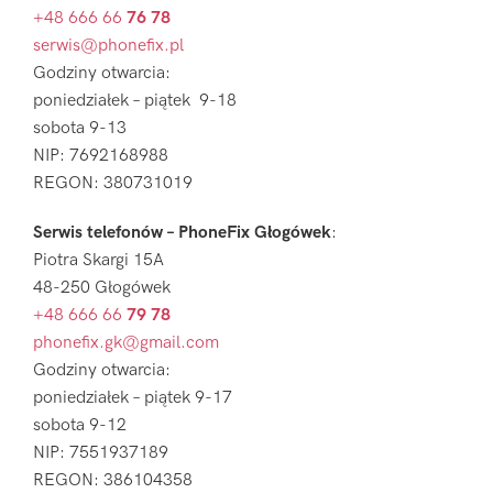
+48 666 66
76 78
serwis@phonefix.pl
Godziny otwarcia:
poniedziałek – piątek 9-18
sobota 9-13
NIP: 7692168988
REGON: 380731019
Serwis telefonów – PhoneFix Głogówek
:
Piotra Skargi 15A
48-250 Głogówek
+48 666 66
79 78
phonefix.gk@gmail.com
Godziny otwarcia:
poniedziałek – piątek 9-17
sobota 9-12
NIP: 7551937189
REGON: 386104358