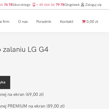
 66
76 78
Sikorskiego
+ 48 666 66
79 78
Głogówek
Zaloguj się
a firm
O nas
Poradnik
Kontakt
0,00 zł
 zalaniu LG G4
yka
nnej na ekran
(69,00 zł)
ronnej PREMIUM na ekran
(89,00 zł)