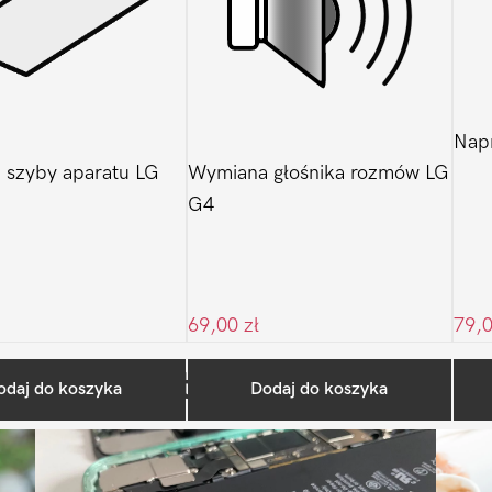
Nap
 szyby aparatu LG
Wymiana głośnika rozmów LG
G4
69,00
zł
79,
Ostatnio na blogu
odaj do koszyka
Dodaj do koszyka