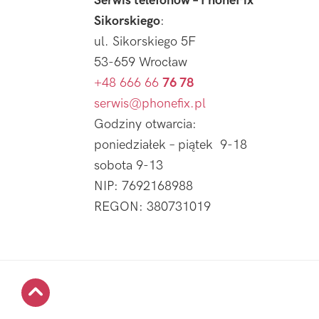
Serwis telefonów – PhoneFix
Sikorskiego
:
ul. Sikorskiego 5F
53-659 Wrocław
+48 666 66
76 78
serwis@phonefix.pl
Godziny otwarcia:
poniedziałek – piątek 9-18
sobota 9-13
NIP: 7692168988
REGON: 380731019