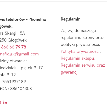
Regulamin
wis telefonów – PhoneFix
gówek
:
Zajrzyj do naszego
tra Skargi 15A
regulaminu strony oraz
250 Głogówek
polityki prywatności.
 666 66
79 78
Polityka prywatności
.
nefix.gk@gmail.com
Regulamin sklepu
.
ziny otwarcia:
Regulamin serwisu oraz
iedziałek – piątek 9-17
gwarancji.
ota 9-12
: 7551937189
ON: 386104358