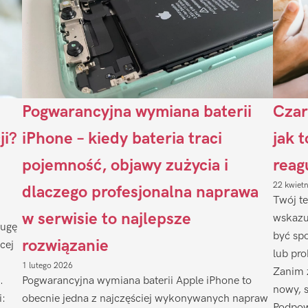
Pogwarancyjna wymiana baterii
Czar
ji?
iPhone – kiedy bateria traci
jak 
pojemność, objawy zużycia i
reag
22 kwiet
dlaczego profesjonalna naprawa
Twój te
w serwisie to najlepsze
wskazu
ługę
być sp
rozwiązanie
cej
lub pr
1 lutego 2026
Zanim 
.
Pogwarancyjna wymiana baterii Apple iPhone to
nowy, 
i:
obecnie jedna z najczęściej wykonywanych napraw
Podpow