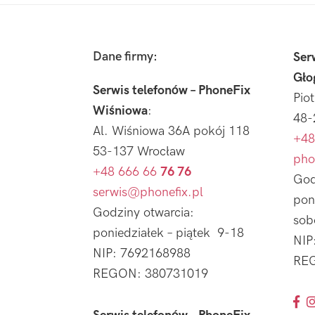
Footer
Dane firmy:
Ser
Gło
Serwis telefonów – PhoneFix
Pio
Wiśniowa
:
48-
Al. Wiśniowa 36A pokój 118
+48
53-137 Wrocław
pho
+48 666 66
76 76
God
serwis@phonefix.pl
pon
Godziny otwarcia:
sob
poniedziałek – piątek 9-18
NIP
NIP: 7692168988
REG
REGON: 380731019