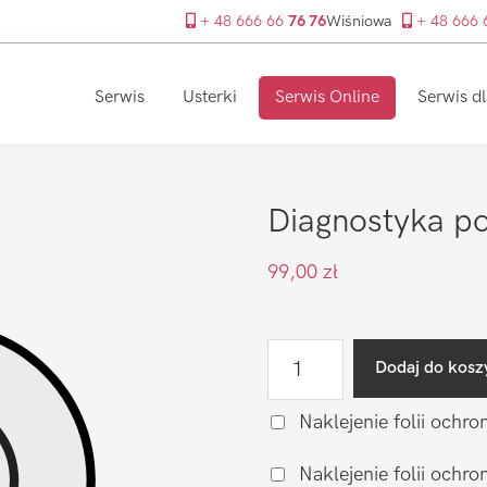
+ 48 666 66
76 76
Wiśniowa
+ 48 666
Serwis
Usterki
Serwis Online
Serwis dl
Diagnostyka po
99,00
zł
ilość
Dodaj do kosz
Diagnostyka
po
Naklejenie folii ochro
zalaniu
Naklejenie folii och
LG