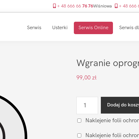
+ 48 666 66
76 76
Wiśniowa
+ 48 666
Serwis
Usterki
Serwis Online
Serwis dl
Wgranie oprog
99,00
zł
ilość
Dodaj do kosz
Wgranie
oprogramowania
Naklejenie folii ochro
LG
Naklejenie folii och
F60