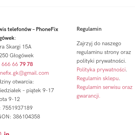
Regulamin
wis telefonów – PhoneFix
gówek
:
Zajrzyj do naszego
tra Skargi 15A
regulaminu strony oraz
250 Głogówek
polityki prywatności.
 666 66
79 78
Polityka prywatności
.
nefix.gk@gmail.com
Regulamin sklepu
.
ziny otwarcia:
Regulamin serwisu oraz
iedziałek – piątek 9-17
gwarancji.
ota 9-12
: 7551937189
ON: 386104358