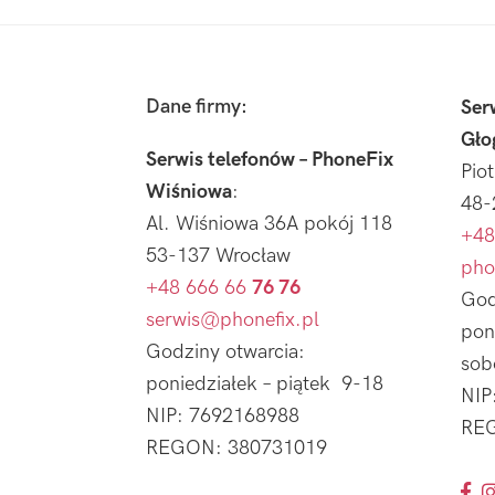
Footer
Dane firmy:
Ser
Gło
Serwis telefonów – PhoneFix
Pio
Wiśniowa
:
48-
Al. Wiśniowa 36A pokój 118
+48
53-137 Wrocław
pho
+48 666 66
76 76
God
serwis@phonefix.pl
pon
Godziny otwarcia:
sob
poniedziałek – piątek 9-18
NIP
NIP: 7692168988
REG
REGON: 380731019