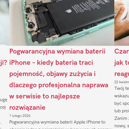
Pogwarancyjna wymiana baterii
Czar
ji?
iPhone – kiedy bateria traci
jak 
pojemność, objawy zużycia i
reag
22 kwiet
dlaczego profesjonalna naprawa
Twój te
w serwisie to najlepsze
wskazu
ługę
być sp
rozwiązanie
cej
lub pr
1 lutego 2026
Zanim 
.
Pogwarancyjna wymiana baterii Apple iPhone to
nowy, 