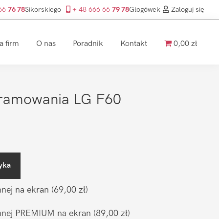
 66
76 78
Sikorskiego
+ 48 666 66
79 78
Głogówek
Zaloguj się
a firm
O nas
Poradnik
Kontakt
0,00 zł
ramowania LG F60
yka
nnej na ekran
(69,00 zł)
ronnej PREMIUM na ekran
(89,00 zł)