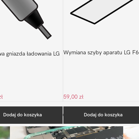
Wymiana szyby aparatu LG F6
a gniazda ładowania LG
zł
59,00
zł
Ostatnio na blogu
Dodaj do koszyka
Dodaj do koszyka