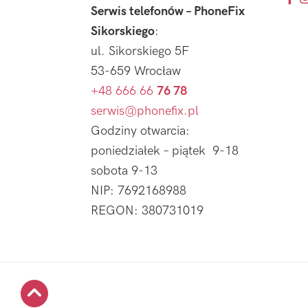
Serwis telefonów – PhoneFix
Sikorskiego
:
ul. Sikorskiego 5F
53-659 Wrocław
+48 666 66
76 78
serwis@phonefix.pl
Godziny otwarcia:
poniedziałek – piątek 9-18
sobota 9-13
NIP: 7692168988
REGON: 380731019