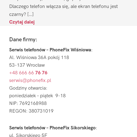
Dlaczego telefon włącza się, ale ekran telefonu jest
czarny? […]
Czytaj dalej
Footer
Dane firmy:
Serwis telefonów – PhoneFix Wiśniowa
:
Al. Wiśniowa 36A pokój 118
53-137 Wrocław
+48 666 66
76 76
serwis@phonefix.pl
Godziny otwarcia:
poniedziałek – piątek 9-18
NIP: 7692168988
REGON: 380731019
Serwis telefonów – PhoneFix Sikorskiego
:
ul. Sikorskiego 5F