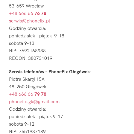
53-659 Wrocław
+48 666 66
76 78
serwis@phonefix.pl
Godziny otwarcia:
poniedziałek – piątek 9-18
sobota 9-13
NIP: 7692168988
REGON: 380731019
Serwis telefonów – PhoneFix Głogówek
:
Piotra Skargi 15A
48-250 Głogówek
+48 666 66
79 78
phonefix.gk@gmail.com
Godziny otwarcia:
poniedziałek – piątek 9-17
sobota 9-12
NIP: 7551937189