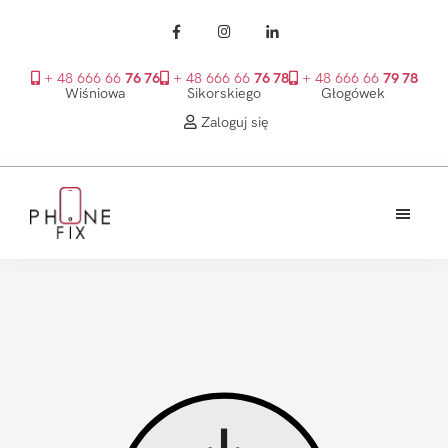
+ 48 666 66
76 76
+ 48 666 66
76 78
+ 48 666 66
79 78
Wiśniowa
Sikorskiego
Głogówek
Zaloguj się
Przejdź
Przejdź
Przejdź
do
do
do
treści
głównego
stopki
PhoneFix
paska
bocznego