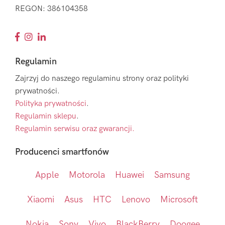
REGON: 386104358
Regulamin
Zajrzyj do naszego regulaminu strony oraz polityki
prywatności.
Polityka prywatności
.
Regulamin sklepu
.
Regulamin serwisu oraz gwarancji.
Producenci smartfonów
Apple
Motorola
Huawei
Samsung
Xiaomi
Asus
HTC
Lenovo
Microsoft
Nokia
Sony
Vivo
BlackBerry
Doogee