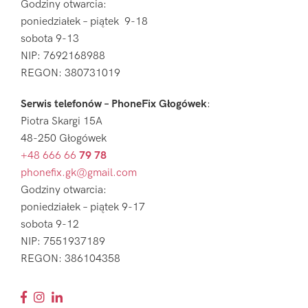
Godziny otwarcia:
poniedziałek – piątek 9-18
sobota 9-13
NIP: 7692168988
REGON: 380731019
Serwis telefonów – PhoneFix Głogówek
:
Piotra Skargi 15A
48-250 Głogówek
+48 666 66
79 78
phonefix.gk@gmail.com
Godziny otwarcia:
poniedziałek – piątek 9-17
sobota 9-12
NIP: 7551937189
REGON: 386104358