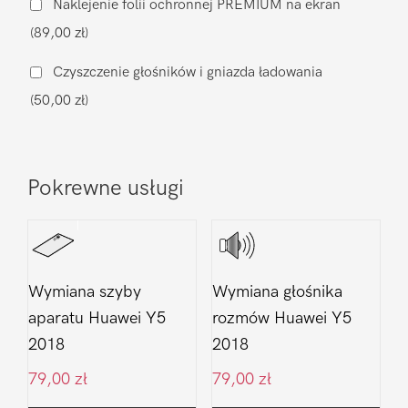
Naklejenie folii ochronnej PREMIUM na ekran
Y5
(89,00 zł)
2018
Czyszczenie głośników i gniazda ładowania
(50,00 zł)
Pokrewne usługi
Wymiana szyby
Wymiana głośnika
aparatu Huawei Y5
rozmów Huawei Y5
2018
2018
79,00
zł
79,00
zł