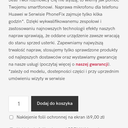
Jeśli Twoi rozmówcy Cię nie słyszą, to wiemy jak pomóc
Twojemu smartfonowi. Naprawa mikrofonu dla telefonu
Huawei w Serwisie PhoneFix zajmuje tylko kilka
godzin*. Dzięki wykwalifikowanemu zespołowi i
zastosowaniu najnowszych technologii efekty naszych
napraw sprawiają, że oddane urządzenie zawsze wracają
do stanu sprzed usterki. Zapewniamy najwyższą
trwałość napraw, stosujemy tylko sprawdzone produkty
od najlepszych dostawców oraz wystawiamy gwarancję
na nasze usługi (poczytaj więcej o
naszej gwarancji
).
*zależy od modelu, dostepności części i przy uprzednim
umówieniu wizyty w serwisie
ilość
Dodaj do koszyka
Naprawa
mikrofonu
Naklejenie folii ochronnej na ekran
(69,00 zł)
Huawei