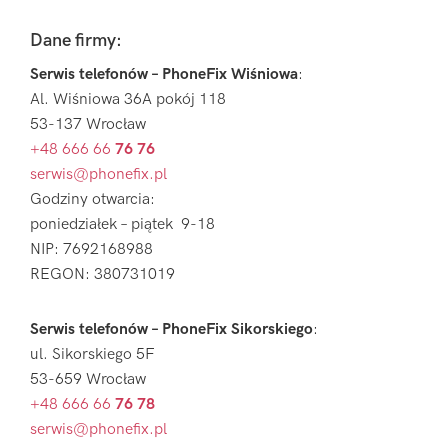
Footer
Dane firmy:
Serwis telefonów – PhoneFix Wiśniowa
:
Al. Wiśniowa 36A pokój 118
53-137 Wrocław
+48 666 66
76 76
serwis@phonefix.pl
Godziny otwarcia:
poniedziałek – piątek 9-18
NIP: 7692168988
REGON: 380731019
Serwis telefonów – PhoneFix Sikorskiego
:
ul. Sikorskiego 5F
53-659 Wrocław
+48 666 66
76 78
serwis@phonefix.pl