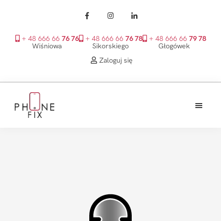
+ 48 666 66
76 76
+ 48 666 66
76 78
+ 48 666 66
79 78
Wiśniowa
Sikorskiego
Głogówek
Zaloguj się
Przejdź
Przejdź
Przejdź
do
do
do
treści
głównego
stopki
PhoneFix
paska
bocznego