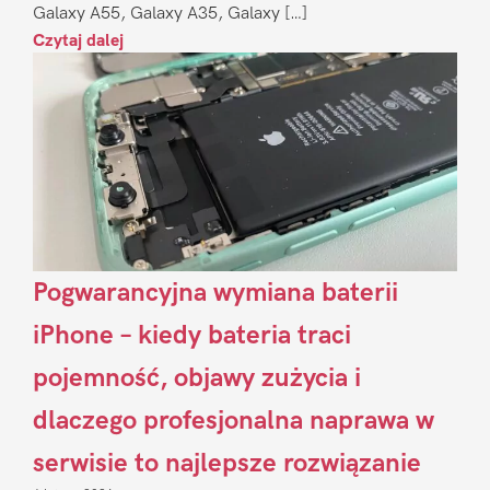
Galaxy A55, Galaxy A35, Galaxy […]
Czytaj dalej
Pogwarancyjna wymiana baterii
iPhone – kiedy bateria traci
pojemność, objawy zużycia i
dlaczego profesjonalna naprawa w
serwisie to najlepsze rozwiązanie