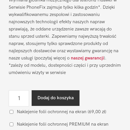
Wymiana głośnika muzycznego dla telefonu Huawei w
Serwisie PhoneFix zajmuje tylko kilka godzin*. Dzięki
wykwalifikowanemu zespołowi i zastosowaniu
najnowszych technologii efekty naszych napraw
sprawiają, że oddane urządzenie zawsze wracają do
stanu sprzed usterki. Zapewniamy najwyższą trwałość
napraw, stosujemy tylko sprawdzone produkty od
najlepszych dostawców oraz wystawiamy gwarancję na
nasze usługi (poczytaj więcej o
naszej gwarancji
).
*zależy od modelu, dostepności części i przy uprzednim
umówieniu wizyty w serwisie
ilość
Dodaj do koszyka
Wymiana
głośnika
Naklejenie folii ochronnej na ekran
(69,00 zł)
muzycznego
Naklejenie folii ochronnej PREMIUM na ekran
Huawei