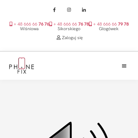
+ 48 666 66
76 76
+ 48 666 66
76 78
+ 48 666 66
79 78
Wiśniowa
Sikorskiego
Głogówek
Zaloguj się
Przejdź
Przejdź
Przejdź
do
do
do
treści
głównego
stopki
PhoneFix
paska
bocznego