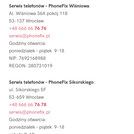
Serwis telefonów – PhoneFix Wiśniowa
:
Al. Wiśniowa 36A pokój 118
53-137 Wrocław
+48 666 66
76 76
serwis@phonefix.pl
Godziny otwarcia:
poniedziałek – piątek 9-18
NIP: 7692168988
REGON: 380731019
Serwis telefonów – PhoneFix Sikorskiego
:
ul. Sikorskiego 5F
53-659 Wrocław
+48 666 66
76 78
serwis@phonefix.pl
Godziny otwarcia:
poniedziałek – piątek 9-18