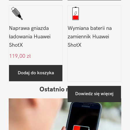
Naprawa gniazda
Wymiana baterii na
ładowania Huawei
zamiennik Huawei
ShotX
ShotX
119,00
zł
Dodaj do koszyka
Ostatnio na blogu
Pierwszy
Dowiedz się więcej
Sidebar