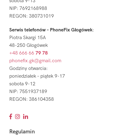
sobota 9-13
NIP: 7692168988
REGON: 380731019
Serwis telefonów – PhoneFix Głogówek
:
Piotra Skargi 15A
48-250 Głogówek
+48 666 66
79 78
phonefix.gk@gmail.com
Godziny otwarcia:
poniedziałek – piątek 9-17
sobota 9-12
NIP: 7551937189
REGON: 386104358
Regulamin