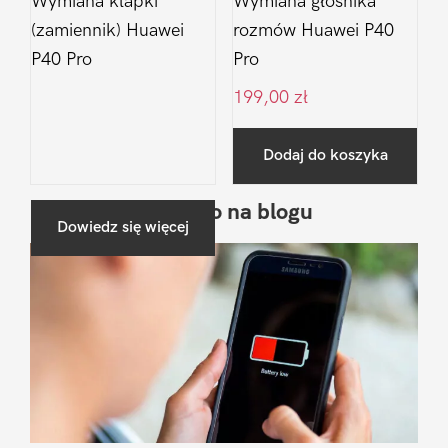
Wymiana klapki
Wymiana głośnika
(zamiennik) Huawei
rozmów Huawei P40
P40 Pro
Pro
199,00
zł
Dodaj do koszyka
Ostatnio na blogu
Pierwszy
Dowiedz się więcej
Sidebar