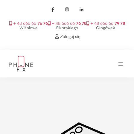
+ 48 666 66
76 76
+ 48 666 66
76 78
+ 48 666 66
79 78
Wiśniowa
Sikorskiego
Głogówek
Zaloguj się
Przejdź
Przejdź
Przejdź
do
do
do
treści
głównego
stopki
PhoneFix
paska
bocznego