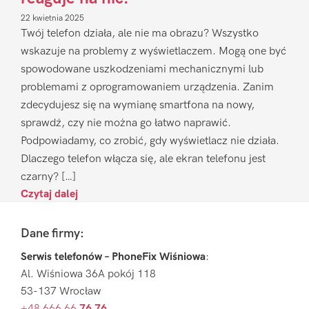
22 kwietnia 2025
Twój telefon działa, ale nie ma obrazu? Wszystko
wskazuje na problemy z wyświetlaczem. Mogą one być
spowodowane uszkodzeniami mechanicznymi lub
problemami z oprogramowaniem urządzenia. Zanim
zdecydujesz się na wymianę smartfona na nowy,
sprawdź, czy nie można go łatwo naprawić.
Podpowiadamy, co zrobić, gdy wyświetlacz nie działa.
Dlaczego telefon włącza się, ale ekran telefonu jest
czarny? […]
Czytaj dalej
Footer
Dane firmy:
Serwis telefonów – PhoneFix Wiśniowa
:
Al. Wiśniowa 36A pokój 118
53-137 Wrocław
+48 666 66
76 76