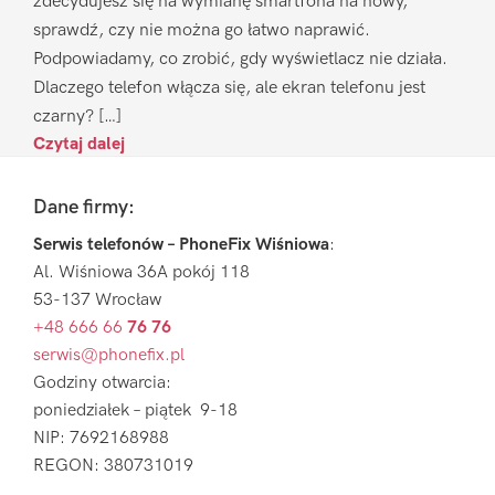
zdecydujesz się na wymianę smartfona na nowy,
sprawdź, czy nie można go łatwo naprawić.
Podpowiadamy, co zrobić, gdy wyświetlacz nie działa.
Dlaczego telefon włącza się, ale ekran telefonu jest
czarny? […]
Czytaj dalej
Footer
Dane firmy:
Serwis telefonów – PhoneFix Wiśniowa
:
Al. Wiśniowa 36A pokój 118
53-137 Wrocław
+48 666 66
76 76
serwis@phonefix.pl
Godziny otwarcia:
poniedziałek – piątek 9-18
NIP: 7692168988
REGON: 380731019