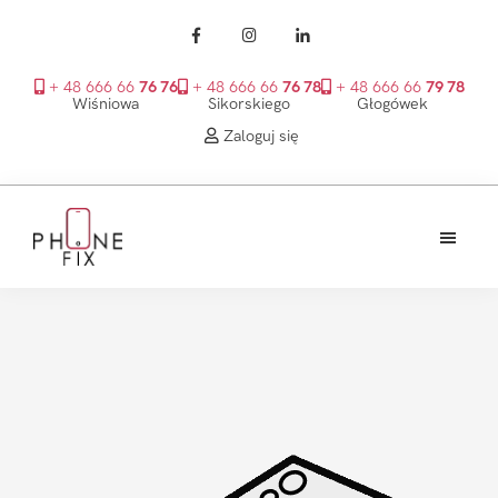
+ 48 666 66
76 76
+ 48 666 66
76 78
+ 48 666 66
79 78
Wiśniowa
Sikorskiego
Głogówek
Zaloguj się
Przejdź
Przejdź
Przejdź
do
do
do
treści
głównego
stopki
PhoneFix
paska
bocznego