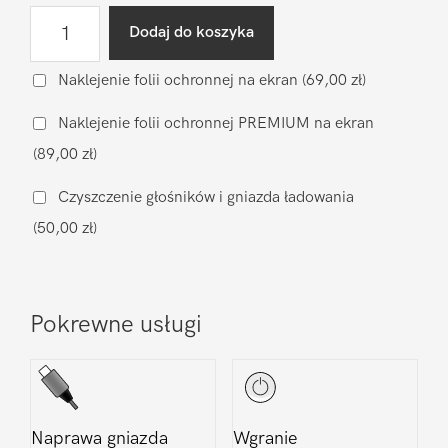
ilość
Dodaj do koszyka
Wymiana
klapki
Naklejenie folii ochronnej na ekran
(69,00 zł)
(oryginał
Naklejenie folii ochronnej PREMIUM na ekran
nowy)
(89,00 zł)
Huawei
P30
Czyszczenie głośników i gniazda ładowania
(50,00 zł)
Pokrewne usługi
Naprawa gniazda
Wgranie