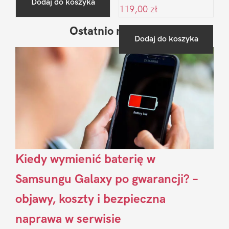
Dodaj do koszyka
119,00
zł
Ostatnio na blogu
Pierwszy
Dodaj do koszyka
Sidebar
Kiedy wymienić baterię w
Samsungu Galaxy po gwarancji? –
objawy, koszty i bezpieczna
naprawa w serwisie