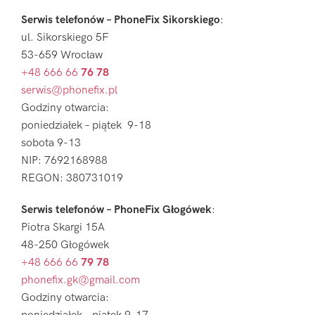
Serwis telefonów – PhoneFix Sikorskiego
:
ul. Sikorskiego 5F
53-659 Wrocław
+48 666 66
76 78
serwis@phonefix.pl
Godziny otwarcia:
poniedziałek – piątek 9-18
sobota 9-13
NIP: 7692168988
REGON: 380731019
Serwis telefonów – PhoneFix Głogówek
:
Piotra Skargi 15A
48-250 Głogówek
+48 666 66
79 78
phonefix.gk@gmail.com
Godziny otwarcia: