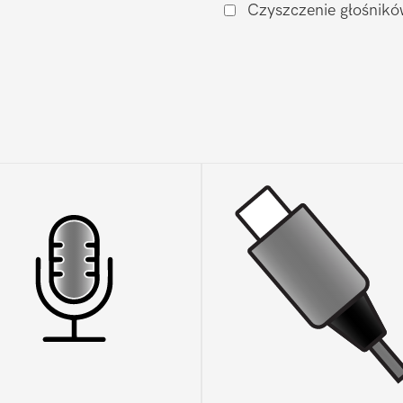
Czyszczenie głośnikó
P20