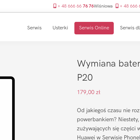
+ 48 666 66
76 76
Wiśniowa
+ 48 666
Serwis
Usterki
Serwis Online
Serwis dl
Wymiana bateri
P20
179,00
zł
Od jakiegoś czasu nie roz
powerbankiem? Niestety, b
zużywających się części w
Huawei w Serwisie PhoneF