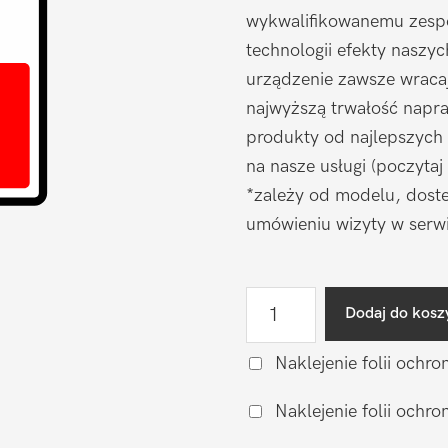
wykwalifikowanemu zespo
technologii efekty naszy
urządzenie zawsze wraca
najwyższą trwałość napr
produkty od najlepszych
na nasze usługi (poczytaj
*zależy od modelu, doste
umówieniu wizyty w serwi
ilość
Dodaj do kosz
Wymiana
baterii
Naklejenie folii ochro
na
Naklejenie folii och
oryginalną
Huawei