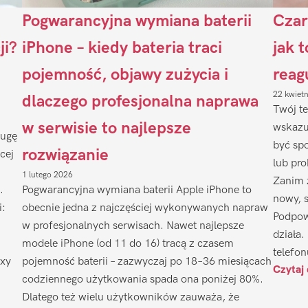
Pogwarancyjna wymiana baterii
Czar
ji?
iPhone – kiedy bateria traci
jak 
pojemność, objawy zużycia i
reag
22 kwiet
dlaczego profesjonalna naprawa
Twój te
w serwisie to najlepsze
wskazu
ługę
być sp
rozwiązanie
cej
lub pr
1 lutego 2026
Zanim 
.
Pogwarancyjna wymiana baterii Apple iPhone to
nowy, 
i:
obecnie jedna z najczęściej wykonywanych napraw
Podpow
w profesjonalnych serwisach. Nawet najlepsze
działa.
modele iPhone (od 11 do 16) tracą z czasem
telefon
axy
pojemność baterii – zazwyczaj po 18–36 miesiącach
Czytaj 
codziennego użytkowania spada ona poniżej 80%.
Dlatego też wielu użytkowników zauważa, że