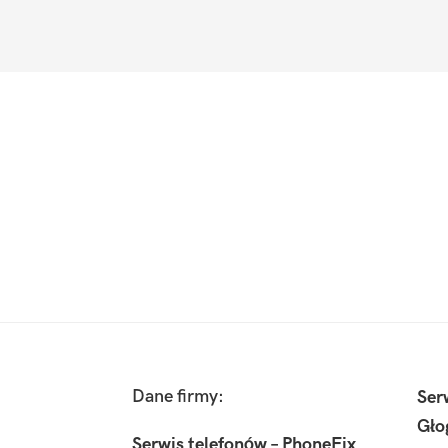
Footer
Dane firmy:
Ser
Gło
Serwis telefonów – PhoneFix