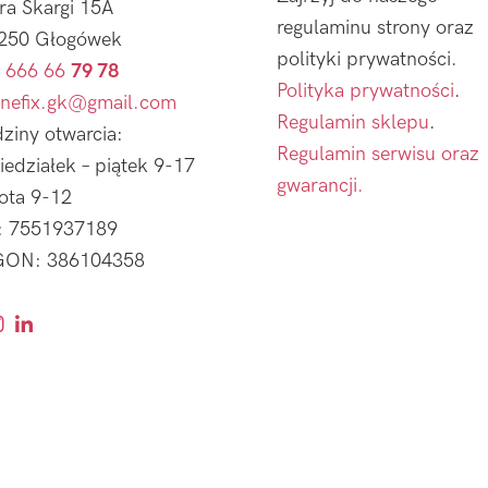
tra Skargi 15A
regulaminu strony oraz
250 Głogówek
polityki prywatności.
 666 66
79 78
Polityka prywatności
.
nefix.gk@gmail.com
Regulamin sklepu
.
ziny otwarcia:
Regulamin serwisu oraz
iedziałek – piątek 9-17
gwarancji.
ota 9-12
: 7551937189
ON: 386104358