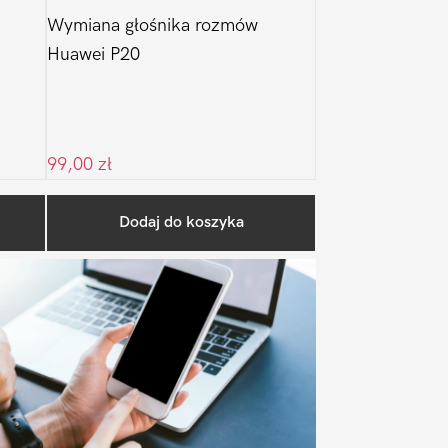
Wymiana głośnika rozmów
Huawei P20
99,00
zł
Pierwszy
Dodaj do koszyka
Sidebar