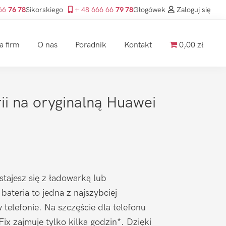
 66
76 78
Sikorskiego
+ 48 666 66
79 78
Głogówek
Zaloguj się
a firm
O nas
Poradnik
Kontakt
0,00 zł
i na oryginalną Huawei
stajesz się z ładowarką lub
ateria to jedna z najszybciej
 telefonie. Na szczęście dla telefonu
ix zajmuje tylko kilka godzin*. Dzięki