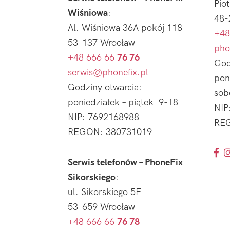
Pio
Wiśniowa
:
48-
Al. Wiśniowa 36A pokój 118
+48
53-137 Wrocław
pho
+48 666 66
76 76
God
serwis@phonefix.pl
pon
Godziny otwarcia:
sob
poniedziałek – piątek 9-18
NIP
NIP: 7692168988
REG
REGON: 380731019
Serwis telefonów – PhoneFix
Sikorskiego
:
ul. Sikorskiego 5F
53-659 Wrocław
+48 666 66
76 78