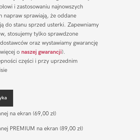
łowi i zastosowaniu najnowszych
ch napraw sprawiają, że oddane
ją do stanu sprzed usterki. Zapewniamy
aw, stosujemy tylko sprawdzone
 dostawców oraz wystawiamy gwarancję
 więcej o
naszej gwarancji
).
pności części i przy uprzednim
sie
yka
nnej na ekran
(69,00 zł)
ronnej PREMIUM na ekran
(89,00 zł)